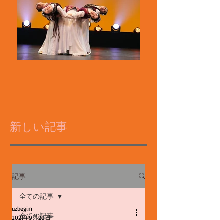
新しい記事
記事
全ての記事
uzbegim
全ての記事
2021年9月20日