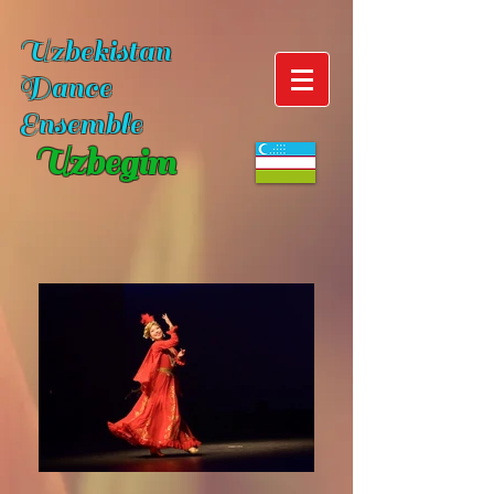
Uzbekistan
Dance
Ensemble
Uzbegim