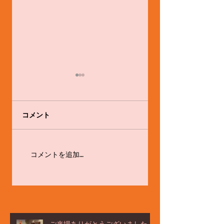
コメント
感心と戒め
お茶タイムの話題
コメントを追加…
は・・・☆
ご来場ありがとうございました！