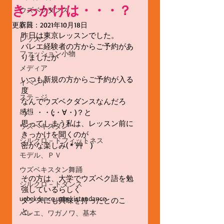
きっかけは・・・？
ウズベクダンス
衣装
更新日：
2021年10月18日
昨日は東京レッスンでした。
レッスン
バレエ経験者の方からご予約があ
ファッション小物
りましたが
メディア
いつも新規の方からご予約が入る
イベント
度
ステ－ジ
なんでウズベクダンスなんだろ
感想
う・・・(;・∀・)？と
思ってしまう私は、レッスン前に
ウズベキスタン
きっかけを聞くのが
シルクロ－ドフィットネス
密かな楽しみ( *´艸｀)
モデル、ＰＶ
ウズベキスタン舞踊
その方は、大学でウズベク語を勉
シルクロ－ドダンス
強しているらしく
uzbekdance,uzbekistandance
ダンスにも興味を持ったとのこ
と。
バレエ、ワガノワ、基本