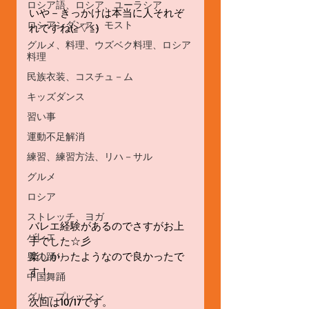
ロシア語、ロシア、ユーラシア
いや－きっかけは本当に人それぞ
ロシアンダンス、モスト
れですね(≧▽≦)
グルメ、料理、ウズベク料理、ロシア
料理
民族衣装、コスチュ－ム
キッズダンス
習い事
運動不足解消
練習、練習方法、リハ－サル
グルメ
ロシア
ストレッチ、ヨガ
バレエ経験があるのでさすがお上
バレエ
手でした☆彡
楽しかったようなので良かったで
男の踊り
す！
中国舞踊
グル－プレッスン
次回は10/17です。