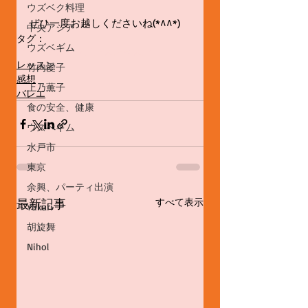
ウズベク料理
ぜひ一度お越しくださいね(*^^*)
中央アジア
タグ：
ウズベギム
ウズベキスタンダンス
レッスン
レッスン
竹内愛子
感想
上乃薫子
バレエ
食の安全、健康
ウズべギム
水戸市
東京
余興、パーティ出演
最新記事
すべて表示
Yukari
胡旋舞
Nihol