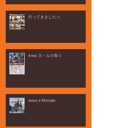
行ってきました☆
ёлка ヨ－ルカ祭☆
зима в Москве