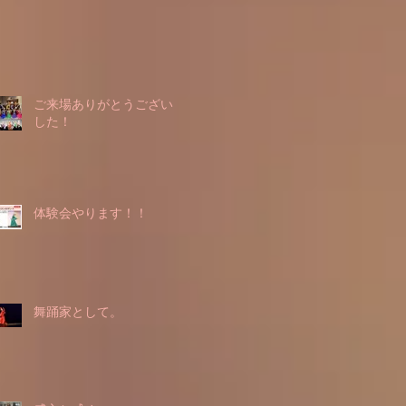
ご来場ありがとうございま
した！
体験会やります！！
舞踊家として。