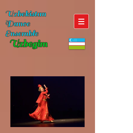
Uzbekistan
Dance
Ensemble
Uzbegim