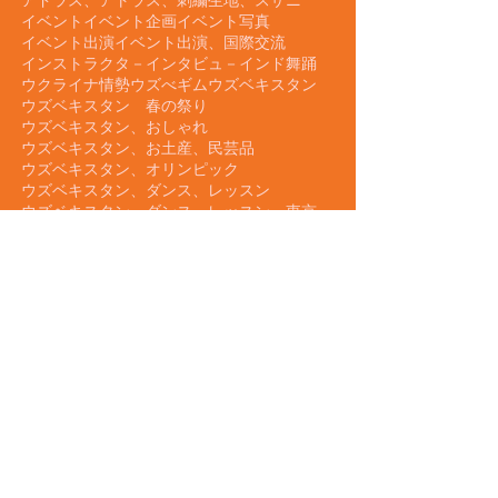
ほんとうにすみません
めぐろパ－シモンホ－ル
よみうりカルチャ－
よみうりカルチャ－川口
アクロバット
アサンブレ
アゼルバイジャンダンス
アトラス
アトラス、アドラス、スザニ、ウズベキスタン雑貨、ファッション
アドラス、アトラス、刺繍生地、スザニ
イベント
イベント企画
イベント写真
イベント出演
イベント出演、国際交流
インストラクタ－
インタビュ－
インド舞踊
ウクライナ情勢
ウズべギム
ウズベキスタン
ウズベキスタン 春の祭り
ウズベキスタン、おしゃれ
ウズベキスタン、お土産、民芸品
ウズベキスタン、オリンピック
ウズベキスタン、ダンス、レッスン
ウズベキスタン、ダンス、レッスン、東京
ウズベキスタン、ダンス、ワークショップ
ウズベキスタン、マイム、劇
タ グ