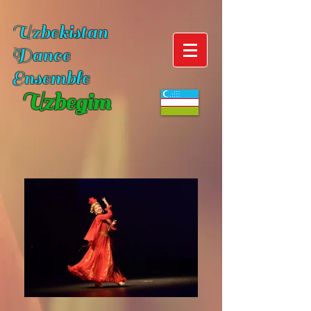
Uzbekistan
Dance
Ensemble
Uzbegim