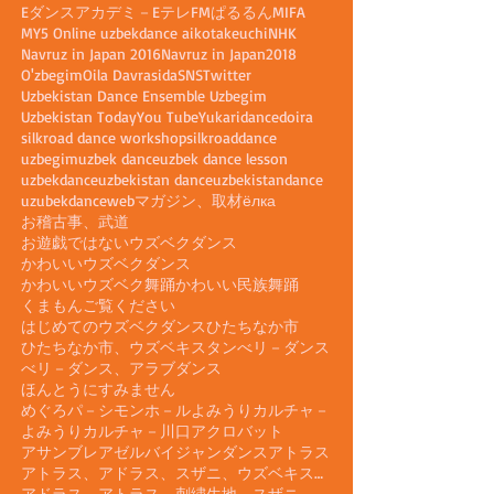
アーカイブ
1つの踊り
2018
27周年記念
CD、DVD
EXILE
Eダンスアカデミ－
Eテレ
FMぱるるん
MIFA
MY5 Online uzbekdance aikotakeuchi
NHK
Navruz in Japan 2016
Navruz in Japan2018
O'zbegim
Oila Davrasida
SNS
Twitter
Uzbekistan Dance Ensemble Uzbegim
Uzbekistan Today
You Tube
Yukari
dance
doira
silkroad dance workshop
silkroaddance
uzbegim
uzbek dance
uzbek dance lesson
uzbekdance
uzbekistan dance
uzbekistandance
uzubekdance
webマガジン、取材
ёлка
お稽古事、武道
お遊戯ではないウズベクダンス
かわいいウズベクダンス
かわいいウズベク舞踊
かわいい民族舞踊
くまもん
ご覧ください
はじめてのウズベクダンス
ひたちなか市
ひたちなか市、ウズベキスタン
べリ－ダンス
べリ－ダンス、アラブダンス