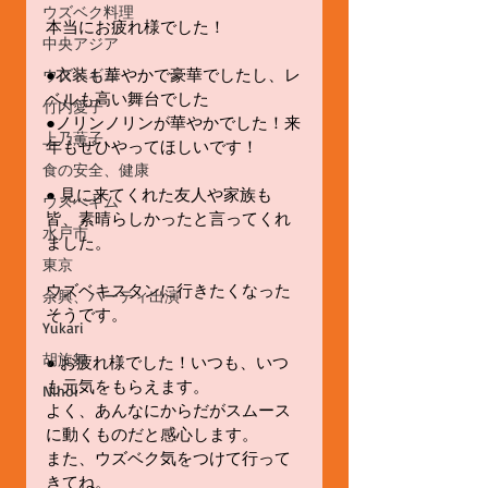
ウズベク料理
本当にお疲れ様でした！
中央アジア
●衣装も華やかで豪華でしたし、レ
ウズベギム
ベルも高い舞台でした 
竹内愛子
​●ノリンノリンが華やかでした！来
上乃薫子
年もぜひやってほしいです！
食の安全、健康
●​ 見に来てくれた友人や家族も
ウズべギム
皆、素晴らしかったと言ってくれ
水戸市
ました。
東京
ウズベキスタンに行きたくなった
余興、パーティ出演
そうです。
Yukari
胡旋舞
​●​ お疲れ様でした！いつも、いつ
も元気をもらえます。
Nihol
よく、あんなにからだがスムース
に動くものだと感心します。
また、ウズベク気をつけて行って
きてね。