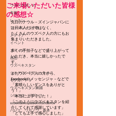
ご来場いただいた皆様
ウズベクダンス
の感想☆
衣装
レッスン
先日のナウル－ズインジャパンに
は日本人だけではなく、
ファッション小物
たくさんのウズベク人の方にもお
メディア
集まりいただきました。
イベント
ステ－ジ
多くの手拍子などで盛り上がって
いただき、本当に嬉しかったで
感想
す。
ウズベキスタン
シルクロ－ドフィットネス
またウズベク人の方から、
Facebookやメッセンジャ－などで
モデル、ＰＶ
「素晴らしいダンスをありがと
ウズベキスタン舞踊
う！」
シルクロ－ドダンス
「本当に上手でした！」
「このようにウズベキスタンを紹
uzbekdance,uzbekistandance
介してくれて感謝しています」
バレエ、ワガノワ、基本
「とても上手で感心しました」