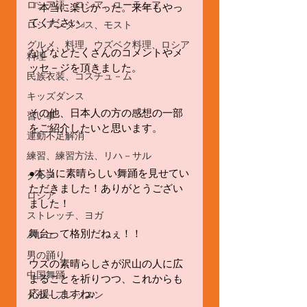
ロシア語、ロシア、ユーラシア
「本当に楽しかった。来年もやっ
てください」
ロシアンダンス、モスト
グルメ、料理、ウズベク料理、ロシア
などなどたくさんのコメントやメ
料理
ッセ－ジを頂きました。
民族衣装、コスチュ－ム
キッズダンス
その他、日本人の方の感想の一部
習い事
をご紹介したいと思います。
運動不足解消
練習、練習方法、リハ－サル
●本当に素晴らしい舞踊を見せてい
グルメ
ただきました！ありがとうござい
ロシア
ました！
ストレッチ、ヨガ
舞台って格別だねぇ！！
バレエ
男の踊り
ウズの素晴らしさが沢山の人に広
中国舞踊
まることを祈りつつ、これからも
応援しますね♪
グル－プレッスン