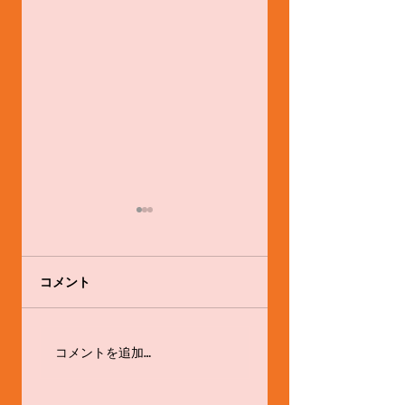
コメント
感心と戒め
体験会やります！！
コメントを追加…