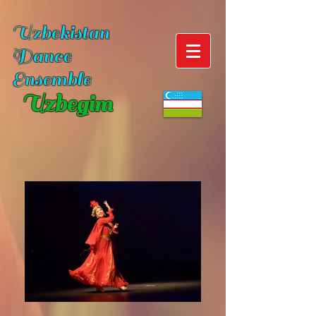
Uzbekistan
Dance
Ensemble
Uzbegim