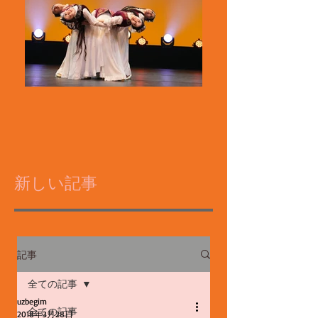
新しい記事
記事
全ての記事
uzbegim
全ての記事
2018年3月28日