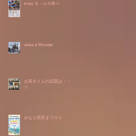
ёлка ヨ－ルカ祭☆
зима в Москве
お茶タイムの話題は・・・
☆
みなと区民まつり☆