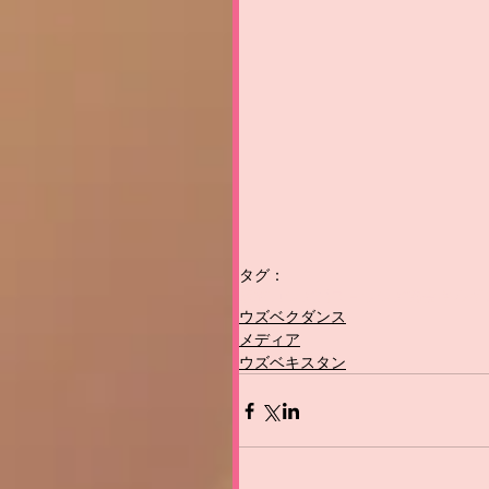
タグ：
取材
ロシア語
ユ－ラシア協会
キルギ
ウズベクダンス
メディア
ウズベキスタン