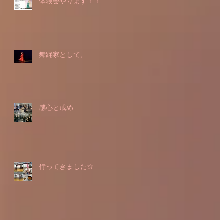
体験会やります！！
舞踊家として。
感心と戒め
行ってきました☆