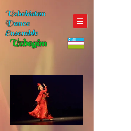
Uzbekistan
Dance
Ensemble
Uzbegim