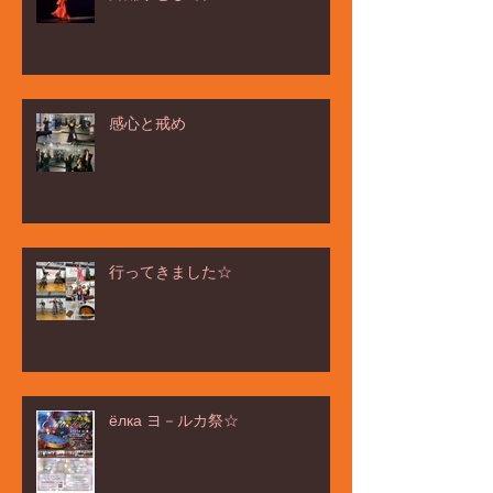
感心と戒め
行ってきました☆
ёлка ヨ－ルカ祭☆