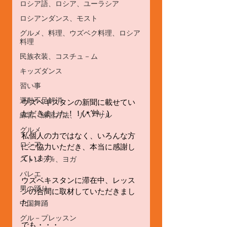
ロシア語、ロシア、ユーラシア
ロシアンダンス、モスト
グルメ、料理、ウズベク料理、ロシア
料理
民族衣装、コスチュ－ム
キッズダンス
習い事
運動不足解消
ウズベキスタンの新聞に載せてい
ただきました！！( *´艸｀)
練習、練習方法、リハ－サル
グルメ
私個人の力ではなく、いろんな方
ロシア
にご協力いただき、本当に感謝し
ています。
ストレッチ、ヨガ
バレエ
ウズベキスタンに滞在中、レッス
男の踊り
ンの合間に取材していただきまし
た。
中国舞踊
グル－プレッスン
でも・・・