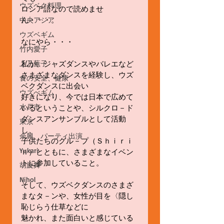
ウズベク料理
ロシア語なので読めませ
ん・・・。
中央アジア
ウズベギム
なにやら・・・
竹内愛子
上乃薫子
私が、ジャズダンスやバレエなど
さまざまなダンスを経験し、ウズ
食の安全、健康
ベクダンスに出会い
ウズべギム
好きになり、今では日本で広めて
水戸市
いるということや、シルクロ－ド
ダンスアンサンブルとして活動
東京
し、
余興、パーティ出演
子供たちのグル－プ（Ｓｈｉｒｉ
Yukari
ｎ）とともに、さまざまなイベン
トに参加していること。
胡旋舞
Nihol
そして、ウズベクダンスのさまざ
まなタ－ンや、女性が目を〈隠し
恥じらう仕草などに
魅かれ、また面白いと感じている