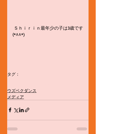
 Ｓｈｉｒｉｎ最年少の子は3歳です
(*^^*)　
タグ：
Uzbekistan Today
ウズベキスタン、新聞、メディア
ウズベクダンス
メディア