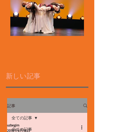
新しい記事
記事
全ての記事
uzbegim
全ての記事
2016年6月18日