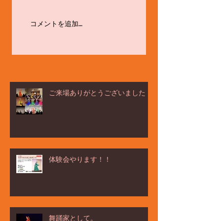
ёлка ヨ－ルカ祭☆
体験会やります！！
コメントを追加…
ご来場ありがとうございました！
体験会やります！！
舞踊家として。