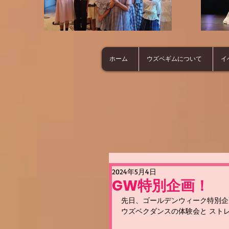
ホーム
ウズベギムについて
イ
2024年5月4日
GW特別企画！
先日、ゴールデンウィーク特別企
ウズベクダンスの体験会と ストレッチ