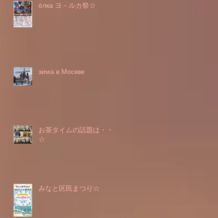
ёлка ヨ－ルカ祭☆
зима в Москве
お茶タイムの話題は・・・
☆
みなと区民まつり☆