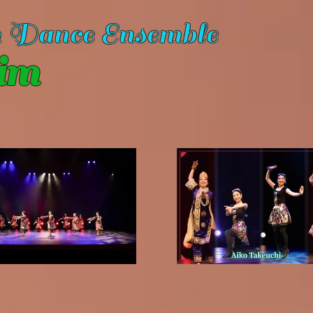
n Dance Ensemble
im