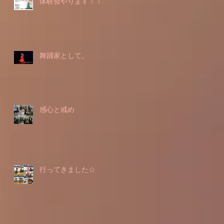
体験会やります！！
舞踊家として。
感心と戒め
行ってきました☆