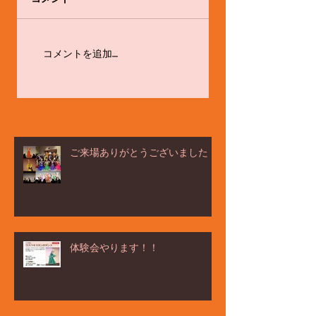
開講します！
今年もよろしくお願
コメントを追加…
いします☆
ご来場ありがとうございました！
体験会やります！！