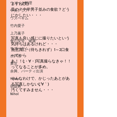
ウズベク料理
ますね(笑)
昔の？中学男子並みの食欲？どう
中央アジア
にかしたい・・・
ウズベギム
竹内愛子
上乃薫子
写真も良い感じに撮りたいという
食の安全、健康
気持ちはあるけれど・・・
ウズべギム
無意識に（待ちきれず）1～2口食
べてから
水戸市
あ！！(;・∀・)写真撮らなきゃ！！
東京
ってなることが多め。
余興、パーティ出演
そんなわけで、かじったあとがあ
Yukari
る写真しかない(;´∀｀)
胡旋舞
汚くてすみません・・・
Nihol