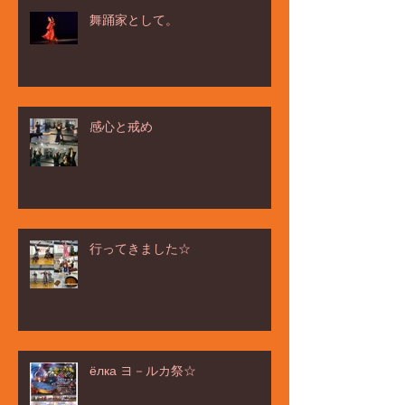
舞踊家として。
感心と戒め
行ってきました☆
ёлка ヨ－ルカ祭☆