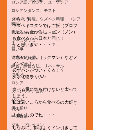
ロシア語、ロシア、ユーラシア
ロシアンダンス、モスト
グルメ、料理、ウズベク料理、ロシア
そうそう、
料理
ウズベキスタンではご飯（プロフ
など）も食べるし、パン（ノン）
民族衣装、コスチュ－ム
も食べるから日本と同じ！
キッズダンス
かと思いきや・・・？
習い事
ご飯やうどん（ラグマン）などメ
運動不足解消
インの他に
練習、練習方法、リハ－サル
必ずパンがついてくる！？
グルメ
炭水化物祭り(^^;
ロシア
食べる量に気を付けないと太って
ストレッチ、ヨガ
しまう。
バレエ
私は若いころから食べるの大好き
男の踊り
だし
大食いなのでね・・・
中国舞踊
グル－プレッスン
ちなみに、師はよくドン引きして