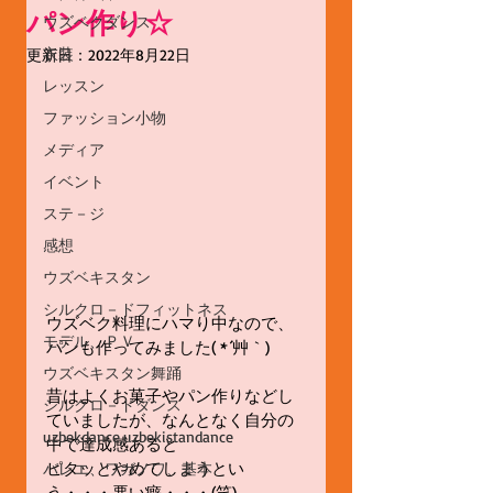
パン作り☆
ウズベクダンス
衣装
更新日：
2022年8月22日
レッスン
ファッション小物
メディア
イベント
ステ－ジ
感想
ウズベキスタン
シルクロ－ドフィットネス
ウズベク料理にハマり中なので、
モデル、ＰＶ
パンも作ってみました( *´艸｀)
ウズベキスタン舞踊
昔はよくお菓子やパン作りなどし
シルクロ－ドダンス
ていましたが、なんとなく自分の
uzbekdance,uzbekistandance
中で達成感あると
ピタッとやめてしまうとい
バレエ、ワガノワ、基本
う・・・悪い癖・・・(笑)