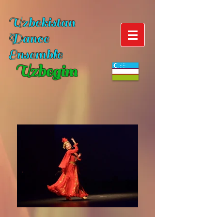
Uzbekistan
Dance
Ensemble
Uzbegim