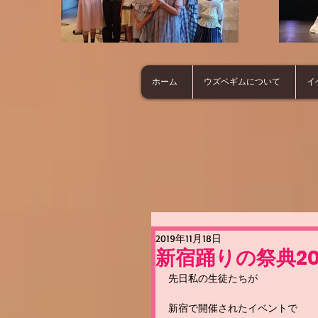
ホーム
ウズベギムについて
イ
2019年11月18日
新宿踊りの祭典20
先日私の生徒たちが
新宿で開催されたイベントで