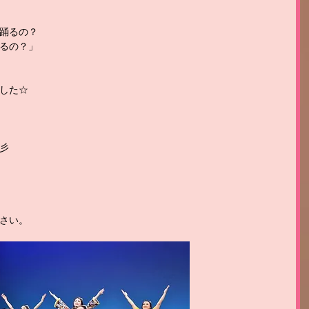
踊るの？
るの？」
した☆
彡
さい。