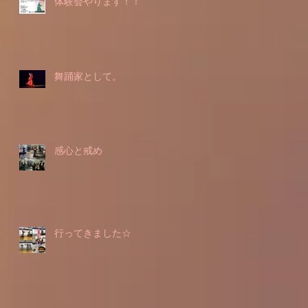
体験会やります！！
舞踊家として。
感心と戒め
行ってきました☆