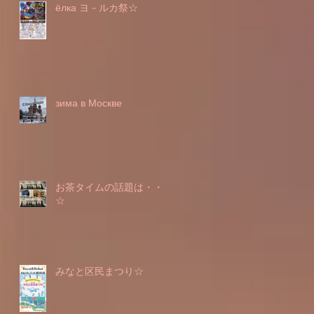
ёлка ヨ－ルカ祭☆
зима в Москве
お茶タイムの話題は・・・
☆
みなと区民まつり☆