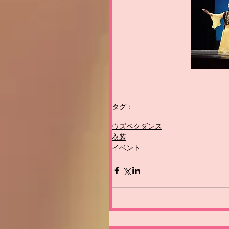
タグ：
民族舞踊
ウズベク舞踊
新宿
踊りの祭
ウズベクダンス
衣装
イベント