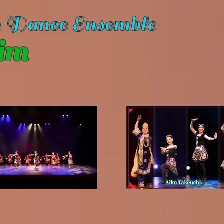
n Dance Ensemble
im