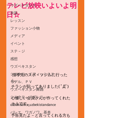
テレビ放映いよいよ明
ウズベクダンス
日☆
衣装
レッスン
ファッション小物
メディア
イベント
ステ－ジ
感想
ウズベキスタン
シルクロ－ドフィットネス
 指導先のスポ－ツジムに行った
ら、
モデル、ＰＶ
チラシが貼ってありました( ﾟДﾟ)
ウズベキスタン舞踊
シルクロ－ドダンス
心優しい会員さんが作ってくれた
そうです。
uzbekdance,uzbekistandance
バレエ、ワガノワ、基本
予告見たよ－と言ってくれる方も