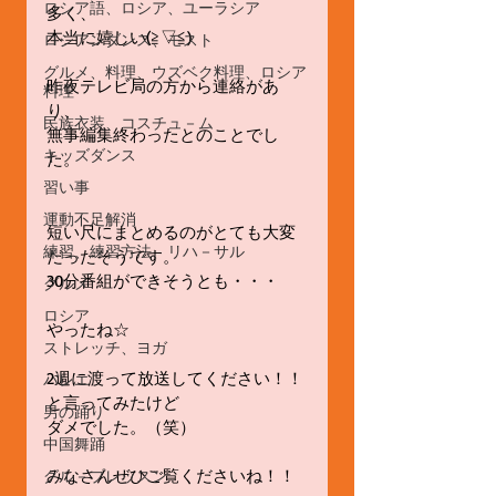
ロシア語、ロシア、ユーラシア
多く、
本当に嬉しい(≧▽≦)
ロシアンダンス、モスト
グルメ、料理、ウズベク料理、ロシア
昨夜テレビ局の方から連絡があ
料理
り、
民族衣装、コスチュ－ム
無事編集終わったとのことでし
キッズダンス
た。
習い事
運動不足解消
短い尺にまとめるのがとても大変
練習、練習方法、リハ－サル
だったそうです。
30分番組ができそうとも・・・
グルメ
ロシア
やったね☆
ストレッチ、ヨガ
2週に渡って放送してください！！
バレエ
と言ってみたけど
男の踊り
ダメでした。（笑）
中国舞踊
みなさんぜひご覧くださいね！！
グル－プレッスン