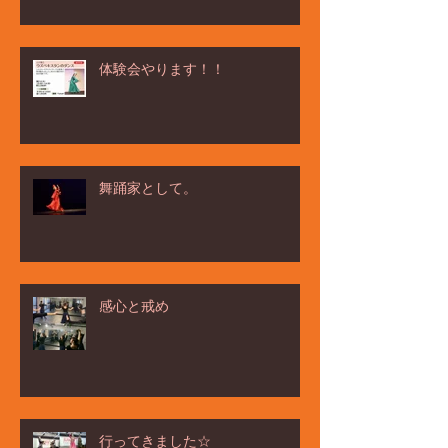
体験会やります！！
舞踊家として。
感心と戒め
行ってきました☆