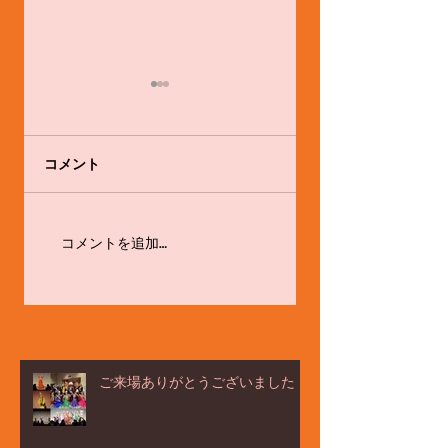
コメント
ёлка ヨ－ルカ祭☆
体験会やります！！
コメントを追加…
ご来場ありがとうございました！