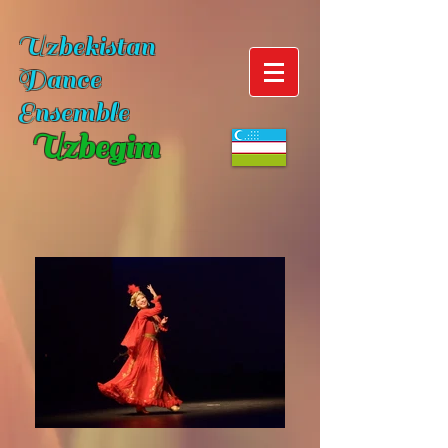
Uzbekistan
Dance
Ensemble
Uzbegim