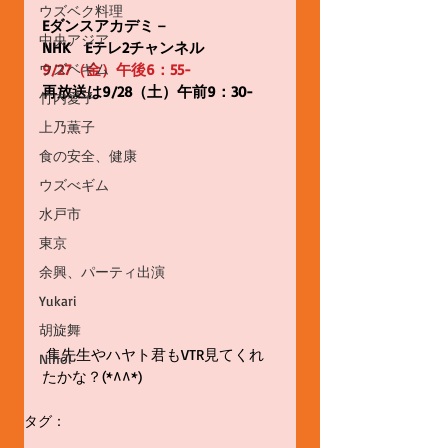
ウズベク料理
Eダンスアカデミ－
中央アジア
NHK　Eテレ2チャンネル
ウズベギム
9/27（金）午後6：55-
再放送は9/28（土）午前9：30-
竹内愛子
上乃薫子
食の安全、健康
ウズべギム
水戸市
東京
余興、パーティ出演
Yukari
胡旋舞
 隼先生やハヤト君もVTR見てくれ
Nihol
たかな？(*^^*)
タグ：
ウズベキスタンダンス
ウズベク舞踊