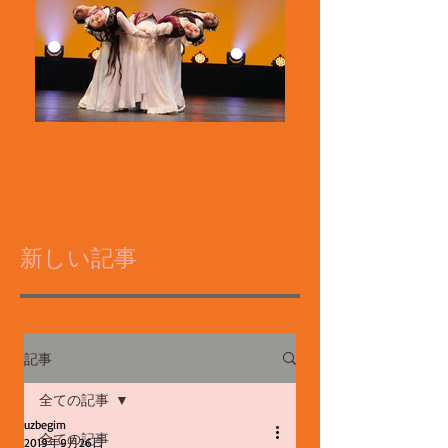
新しい記事
記事
全ての記事
uzbegim
全ての記事
2019年9月26日