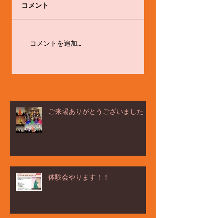
コメント
ёлка ヨ－ルカ祭☆
体験会やります！！
コメントを追加…
ご来場ありがとうございました！
体験会やります！！