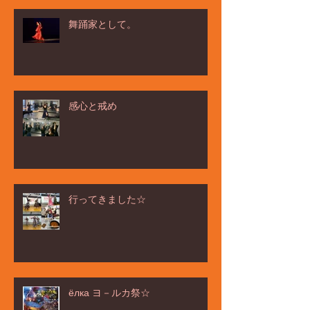
舞踊家として。
感心と戒め
行ってきました☆
ёлка ヨ－ルカ祭☆