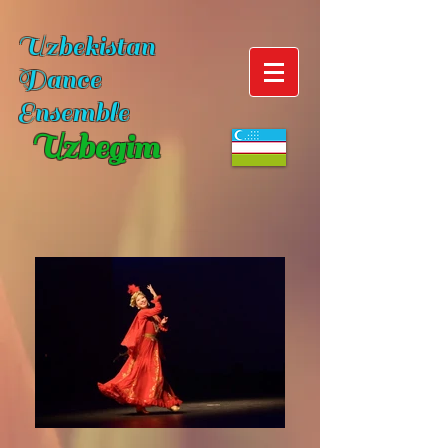
Uzbekistan
Dance
Ensemble
Uzbegim