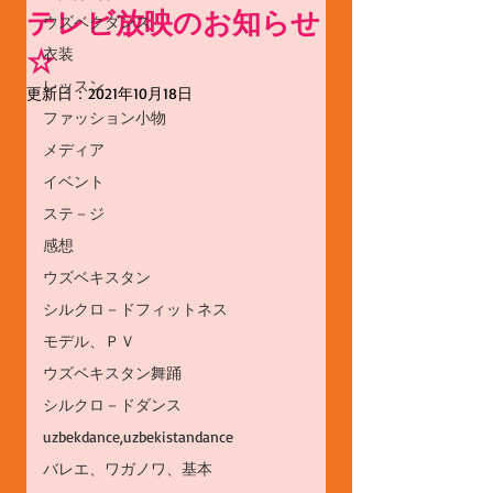
テレビ放映のお知らせ
ウズベクダンス
☆
衣装
レッスン
更新日：
2021年10月18日
ファッション小物
メディア
イベント
ステ－ジ
感想
ウズベキスタン
シルクロ－ドフィットネス
モデル、ＰＶ
ウズベキスタン舞踊
シルクロ－ドダンス
uzbekdance,uzbekistandance
バレエ、ワガノワ、基本