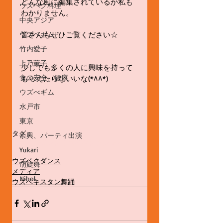
どんな風に編集されているか私も
ウズベク料理
わかりません。
中央アジア
皆さんもぜひご覧ください☆
ウズベギム
竹内愛子
上乃薫子
少しでも多くの人に興味を持って
食の安全、健康
もらえたらないいな(*^^*)
ウズべギム
水戸市
東京
タグ：
余興、パーティ出演
ウズベクダンス
ウズベキスタン
レッスン
Yukari
メディア
ウズベクダンス
胡旋舞
メディア
Nihol
ウズベキスタン舞踊