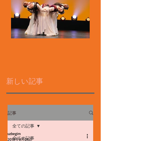
新しい記事
記事
全ての記事
uzbegim
全ての記事
2019年9月21日