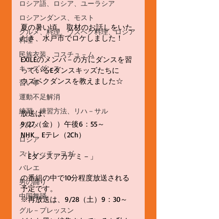
ロシア語、ロシア、ユーラシア
ロシアンダンス、モスト
夏の暑い頃、 取材のお話しをいた
グルメ、料理、ウズベク料理、ロシア
だき、水戸市でロケしました！
料理
民族衣装、コスチュ－ム
EXILEのメンバ－の方にダンスを習
キッズダンス
っているEダンスキッズたちに
ウズベクダンスを教えました☆
習い事
運動不足解消
練習、練習方法、リハ－サル
放送は、
9/27（金））午後6：55～
グルメ
NHK　Eテレ（2Ch）
ロシア
ストレッチ、ヨガ
「Eダンスアカデミ－」
バレエ
の番組の中で10分程度放送される
男の踊り
予定です。
中国舞踊
※再放送は、9/28（土）9：30～
グル－プレッスン