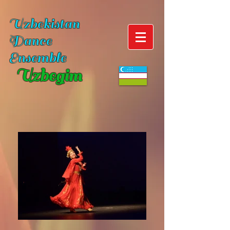
Uzbekistan
Dance
Ensemble
Uzbegim