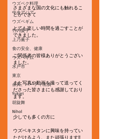
ウズベク料理
さまざまな国の文化にも触れるこ
中央アジア
とができて
ウズベギム
とても楽しい時間を過ごすことが
竹内愛子
できました。
上乃薫子
食の安全、健康
ご関係者の皆様ありがとうござい
ウズべギム
ました。
水戸市
東京
また写真や動画を撮って送ってく
余興、パーティ出演
ださった皆さまにも感謝しており
Yukari
ます。
胡旋舞
Nihol
少しでも多くの方に
ウズベキスタンに興味を持ってい
ただけるよう、また頑張ります‼️