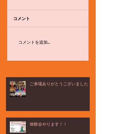
コメント
感心と戒め
体験会やります！！
コメントを追加…
ご来場ありがとうございました！
体験会やります！！