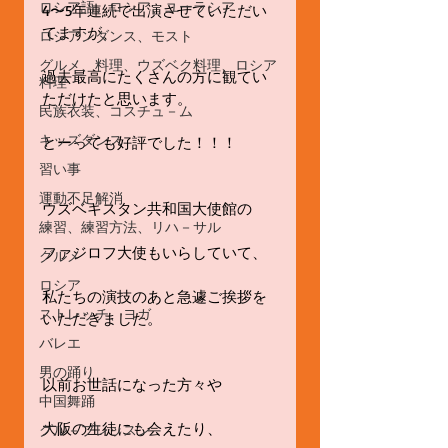
ロシア語、ロシア、ユーラシア
4〜5年連続で出演させていただい
てますが、
ロシアンダンス、モスト
グルメ、料理、ウズベク料理、ロシア
過去最高にたくさんの方に観てい
料理
ただけたと思います。
民族衣装、コスチュ－ム
キッズダンス
とーっても好評でした！！！
習い事
運動不足解消
ウズベキスタン共和国大使館の
練習、練習方法、リハ－サル
ファジロフ大使もいらしていて、
グルメ
ロシア
私たちの演技のあと急遽ご挨拶を
ストレッチ、ヨガ
いただきました。
バレエ
男の踊り
以前お世話になった方々や
中国舞踊
大阪の生徒にも会えたり、
グル－プレッスン