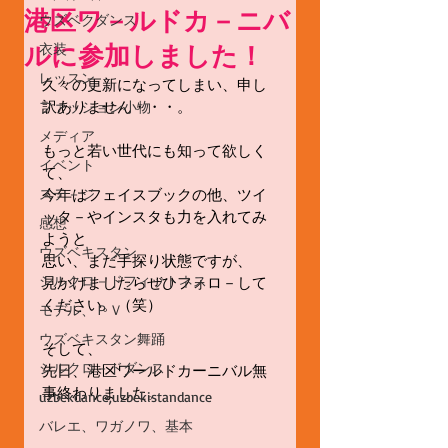
港区ワ－ルドカ－ニバ
ウズベクダンス
ルに参加しました！
衣装
レッスン
久々の更新になってしまい、申し
訳ありません・・・。
ファッション小物
メディア
もっと若い世代にも知って欲しく
イベント
て、
ステ－ジ
今年はフェイスブックの他、ツイ
ッタ－やインスタも力を入れてみ
感想
ようと
ウズベキスタン
思い、まだ手探り状態ですが、
シルクロ－ドフィットネス
見かけましたらぜひフォロ－して
ください。（笑）
モデル、ＰＶ
ウズベキスタン舞踊
そして、
シルクロ－ドダンス
先日、港区ワールドカーニバル無
事終わりました。
uzbekdance,uzbekistandance
バレエ、ワガノワ、基本