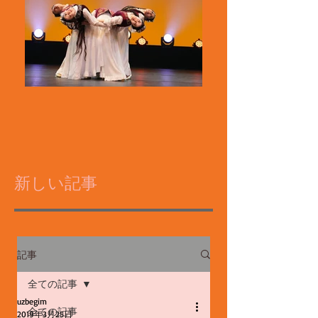
新しい記事
記事
全ての記事
uzbegim
全ての記事
2019年3月25日