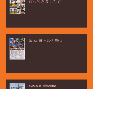
行ってきました☆
ёлка ヨ－ルカ祭☆
зима в Москве
お茶タイムの話題は・・・☆