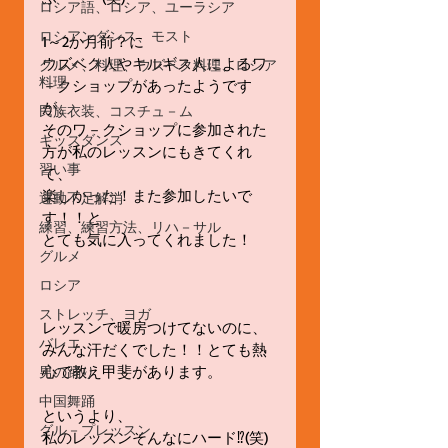
ロシア語、ロシア、ユーラシア
ロシアンダンス、モスト
1～2か月前？に
ウズベク人やキルギス人によるワ
グルメ、料理、ウズベク料理、ロシア
料理
－クショップがあったようです
が、
民族衣装、コスチュ－ム
そのワ－クショップに参加された
キッズダンス
方が私のレッスンにもきてくれ
習い事
て、
楽しかった！また参加したいで
運動不足解消
す！！と
練習、練習方法、リハ－サル
とても気に入ってくれました！
グルメ
ロシア
ストレッチ、ヨガ
レッスンで暖房つけてないのに、
バレエ
みんな汗だくでした！！とても熱
心で教え甲斐があります。
男の踊り
中国舞踊
というより、
グル－プレッスン
私のレッスンそんなにハード⁉️(笑)