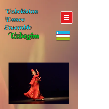
Uzbekistan
Dance
Ensemble
Uzbegim