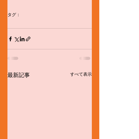
タグ：
ウズベキスタン舞踊
MIFA
めぐろパ－シモンホ－ル
最新記事
すべて表示