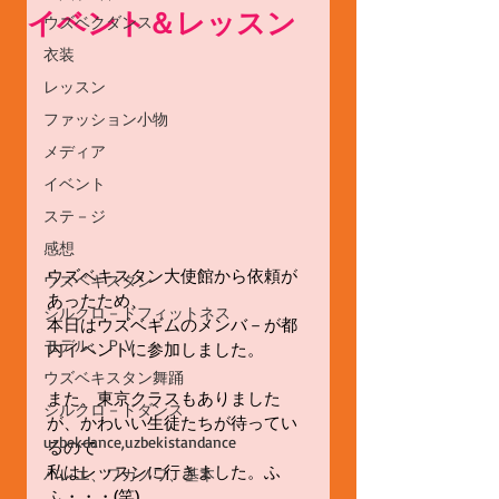
イベント＆レッスン
ウズベクダンス
衣装
レッスン
ファッション小物
メディア
イベント
ステ－ジ
感想
ウズベキスタン大使館から依頼が
ウズベキスタン
あったため、
シルクロ－ドフィットネス
本日はウズベギムのメンバ－が都
モデル、ＰＶ
内イベントに参加しました。
ウズベキスタン舞踊
また、東京クラスもありました
シルクロ－ドダンス
が、かわいい生徒たちが待ってい
uzbekdance,uzbekistandance
るので
私はレッスンに行きました。ふ
バレエ、ワガノワ、基本
ふ・・・(笑)