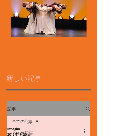
新しい記事
記事
全ての記事
uzbegim
全ての記事
2019年1月20日