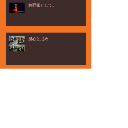
舞踊家として。
感心と戒め
行ってきました☆
ёлка ヨ－ルカ祭☆