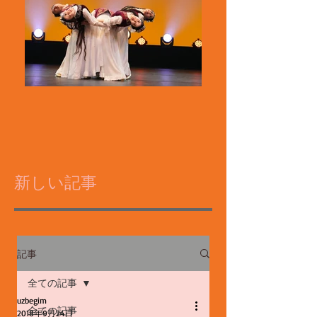
新しい記事
記事
全ての記事
uzbegim
全ての記事
2018年9月24日