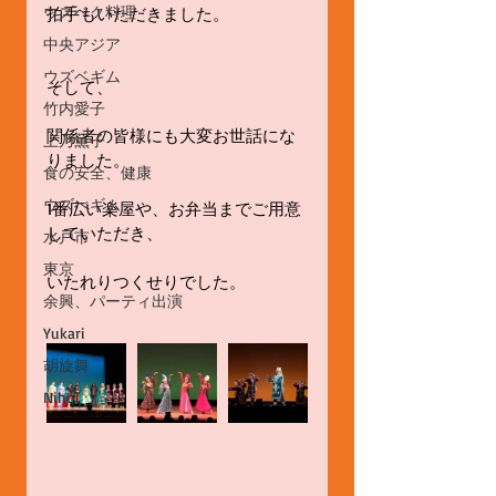
ウズベク料理
拍手もいただきました。
中央アジア
ウズベギム
そして、
竹内愛子
関係者の皆様にも大変お世話にな
上乃薫子
りました。
食の安全、健康
ウズべギム
1番広い楽屋や、お弁当までご用意
していただき、
水戸市
東京
いたれりつくせりでした。
余興、パーティ出演
Yukari
胡旋舞
Nihol