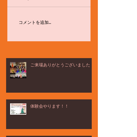
感心と戒め
体験会やります！！
コメントを追加…
ご来場ありがとうございました！
体験会やります！！