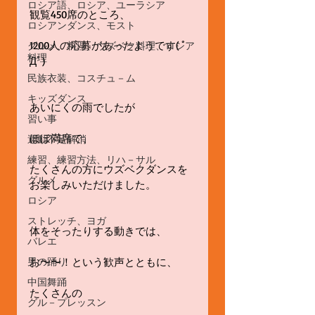
ロシア語、ロシア、ユーラシア
観覧450席のところ、
ロシアンダンス、モスト
1200人の応募があったようです( ﾟ
グルメ、料理、ウズベク料理、ロシア
料理
Дﾟ)
民族衣装、コスチュ－ム
キッズダンス
あいにくの雨でしたが️
習い事
ほぼ満席で、
運動不足解消
練習、練習方法、リハ－サル
たくさんの方にウズベクダンスを
グルメ
お楽しみいただけました。
ロシア
ストレッチ、ヨガ
体をそったりする動きでは、
バレエ
お〜〜！という歓声とともに、
男の踊り
中国舞踊
たくさんの
グル－プレッスン