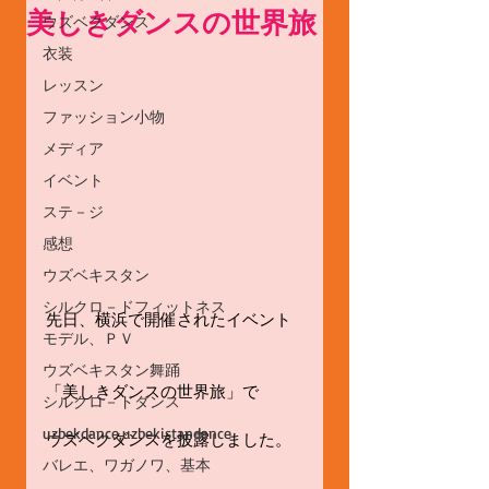
美しきダンスの世界旅
ウズベクダンス
衣装
レッスン
ファッション小物
メディア
イベント
ステ－ジ
感想
ウズベキスタン
シルクロ－ドフィットネス
先日、横浜で開催されたイベント
モデル、ＰＶ
ウズベキスタン舞踊
「美しきダンスの世界旅」で
シルクロ－ドダンス
uzbekdance,uzbekistandance
ウズベクダンスを披露しました。
バレエ、ワガノワ、基本