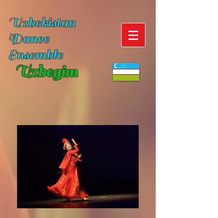
Uzbekistan
Dance
Ensemble
Uzbegim