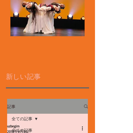
新しい記事
記事
全ての記事
uzbegim
全ての記事
2018年9月3日