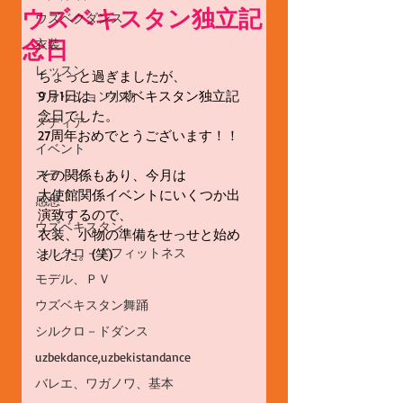
ウズベキスタン独立記
ウズベクダンス
念日
衣装
レッスン
ちょっと過ぎましたが、
9月1日は、ウズベキスタン独立記
ファッション小物
念日でした。
メディア
27周年おめでとうございます！！
イベント
ステ－ジ
その関係もあり、今月は
大使館関係イベントにいくつか出
感想
演致するので、
ウズベキスタン
衣装、小物の準備をせっせと始め
シルクロ－ドフィットネス
ました。(笑)
モデル、ＰＶ
ウズベキスタン舞踊
シルクロ－ドダンス
uzbekdance,uzbekistandance
バレエ、ワガノワ、基本