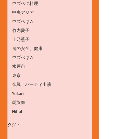
ウズベク料理
中央アジア
ウズベギム
竹内愛子
上乃薫子
食の安全、健康
ウズべギム
水戸市
東京
余興、パーティ出演
Yukari
胡旋舞
Nihol
タグ：
ウズベクダンス
独立記念日
ウズベキスタン共和国
27周年記念