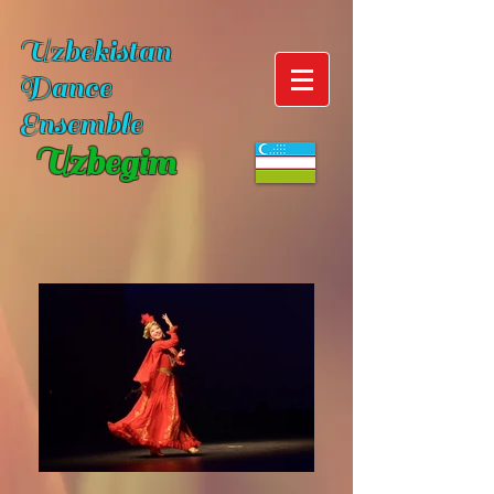
Uzbekistan
Dance
Ensemble
Uzbegim