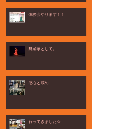
体験会やります！！
舞踊家として。
感心と戒め
行ってきました☆