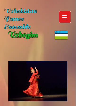
Uzbekistan
Dance
Ensemble
Uzbegim