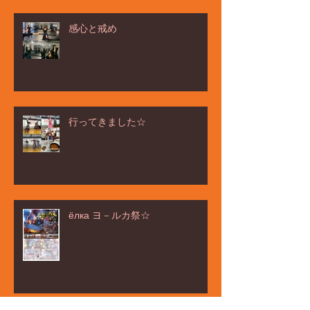
感心と戒め
行ってきました☆
ёлка ヨ－ルカ祭☆