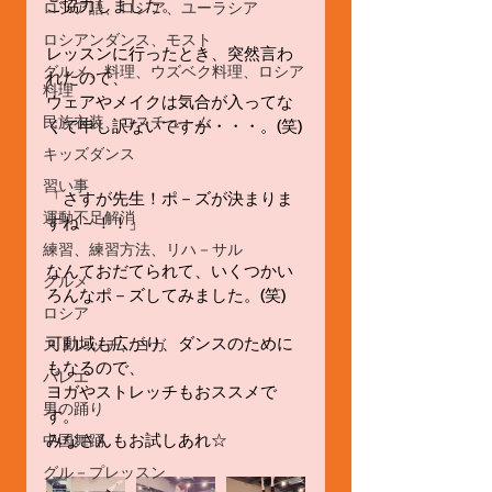
ご協力しました。
ロシア語、ロシア、ユーラシア
ロシアンダンス、モスト
レッスンに行ったとき、突然言わ
グルメ、料理、ウズベク料理、ロシア
れたので、
料理
ウェアやメイクは気合が入ってな
民族衣装、コスチュ－ム
くて申し訳ないですが・・・。(笑)
キッズダンス
習い事
「さすが先生！ポ－ズが決まりま
運動不足解消
すね－！！」
練習、練習方法、リハ－サル
なんておだてられて、いくつかい
グルメ
ろんなポ－ズしてみました。(笑)
ロシア
可動域も広がり、ダンスのために
ストレッチ、ヨガ
もなるので、
バレエ
ヨガやストレッチもおススメで
男の踊り
す。
みなさんもお試しあれ☆
中国舞踊
グル－プレッスン