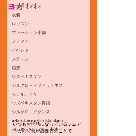
ヨガ！！
ウズベクダンス
衣装
レッスン
ファッション小物
メディア
イベント
ステ－ジ
感想
ウズベキスタン
シルクロ－ドフィットネス
モデル、ＰＶ
ウズベキスタン舞踊
シルクロ－ドダンス
uzbekdance,uzbekistandance
いつもお世話になっているジムで
バレエ、ワガノワ、基本
ヨガの写真が必要とのことで、