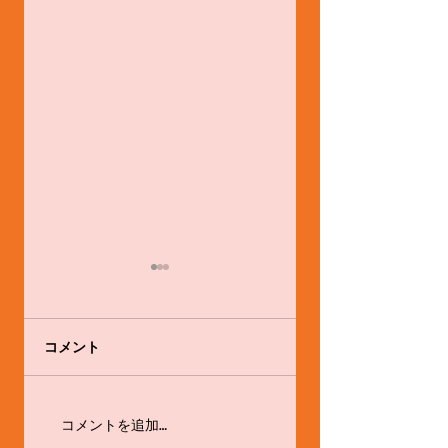
コメント
感心と戒め
お茶タイムの話題
コメントを追加…
は・・・☆