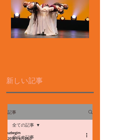
新しい記事
記事
全ての記事
uzbegim
全ての記事
2018年6月21日