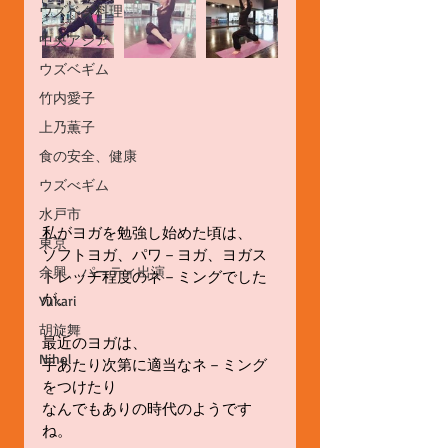
ウズベク料理
中央アジア
ウズベギム
竹内愛子
上乃薫子
食の安全、健康
ウズべギム
水戸市
私がヨガを勉強し始めた頃は、
東京
ソフトヨガ、パワ－ヨガ、ヨガス
余興、パーティ出演
トレッチ程度のネ－ミングでした
が、 
Yukari
胡旋舞
最近のヨガは、
Nihol
手あたり次第に適当なネ－ミング
をつけたり
なんでもありの時代のようです
ね。