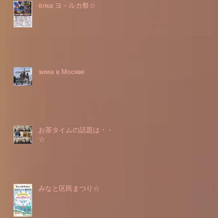
ёлка ヨ－ルカ祭☆
зима в Москве
お茶タイムの話題は・・・
☆
みなと区民まつり☆