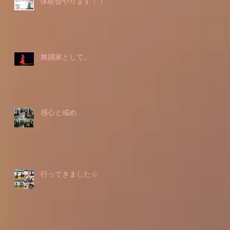
体験会やります！！
舞踊家として。
感心と戒め
行ってきました☆