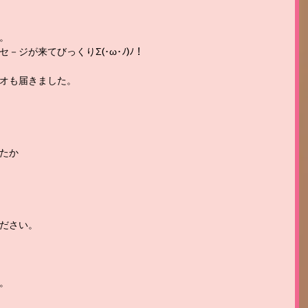
。
ジが来てびっくりΣ(･ω･ﾉ)ﾉ！
オも届きました。
たか
ださい。
。