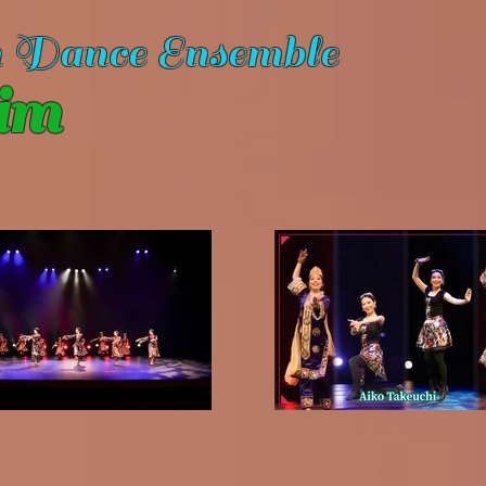
n Dance Ensemble
im