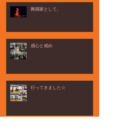
舞踊家として。
感心と戒め
行ってきました☆
ёлка ヨ－ルカ祭☆