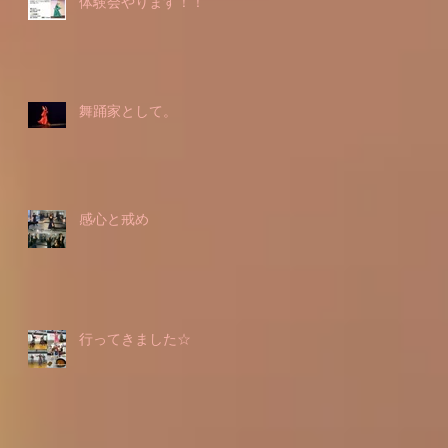
体験会やります！！
舞踊家として。
感心と戒め
行ってきました☆