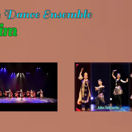
n Dance Ensemble
im