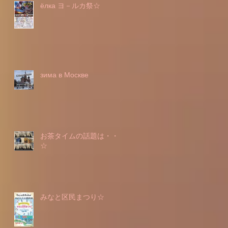
ёлка ヨ－ルカ祭☆
зима в Москве
お茶タイムの話題は・・・
☆
みなと区民まつり☆