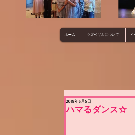
ホーム
ウズベギムについて
イ
2018年5月5日
ハマるダンス☆