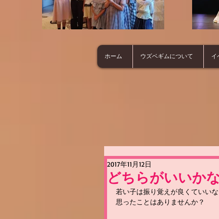
ホーム
ウズベギムについて
イ
2017年11月12日
どちらがいいか
若い子は振り覚えが良くていいな
思ったことはありませんか？