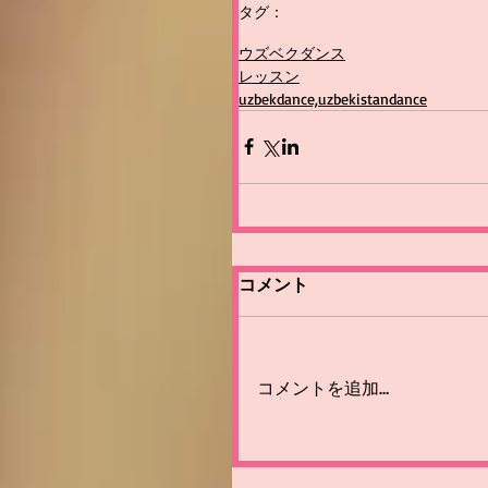
タグ：
大人を応援
量より質
振り覚え
ウズベクダンス
レッスン
uzbekdance,uzbekistandance
コメント
コメントを追加…