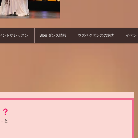
ベントやレッスン
Blog ダンス情報
ウズベクダンスの魅力
イベン
な？
－と