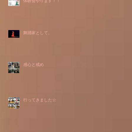
体験会やります！！
舞踊家として。
感心と戒め
行ってきました☆