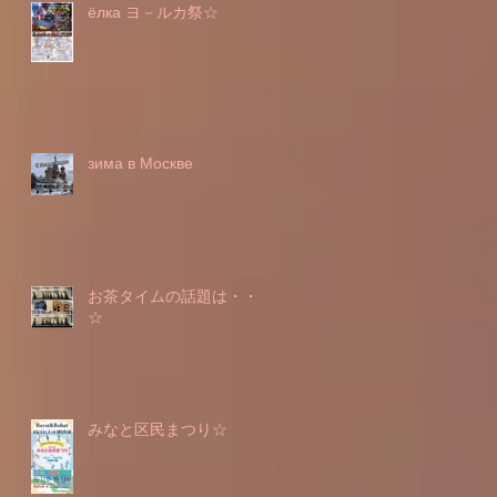
ёлка ヨ－ルカ祭☆
зима в Москве
お茶タイムの話題は・・・
☆
みなと区民まつり☆