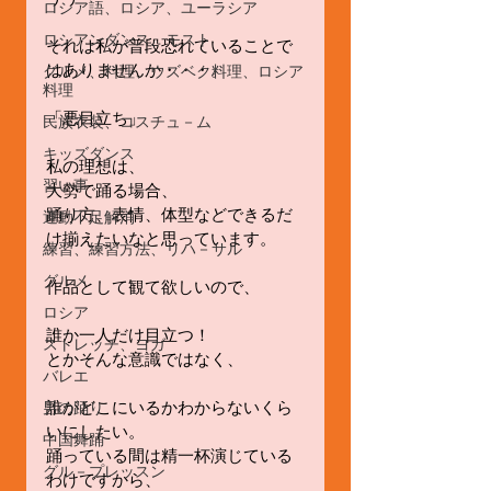
ロシア語、ロシア、ユーラシア
ロシアンダンス、モスト
それは私が普段恐れていることで
はありませんか・・・。
グルメ、料理、ウズベク料理、ロシア
料理
「悪目立ち」
民族衣装、コスチュ－ム
キッズダンス
私の理想は、
習い事
大勢で踊る場合、
踊り方、表情、体型などできるだ
運動不足解消
け揃えたいなと思っています。
練習、練習方法、リハ－サル
グルメ
作品として観て欲しいので、
ロシア
誰か一人だけ目立つ！
ストレッチ、ヨガ
とかそんな意識ではなく、
バレエ
誰がどこにいるかわからないくら
男の踊り
いにしたい。
中国舞踊
踊っている間は精一杯演じている
グル－プレッスン
わけですから、