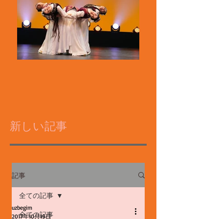
新しい記事
記事
全ての記事
uzbegim
全ての記事
2017年10月19日