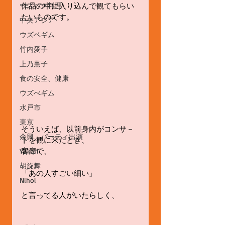
ウズベク料理
作品の中に入り込んで観てもらい
たいものです。
中央アジア
ウズベギム
竹内愛子
上乃薫子
食の安全、健康
ウズべギム
水戸市
東京
そういえば、以前身内がコンサ－
余興、パーティ出演
トを観に来たとき、
客席で、
Yukari
胡旋舞
「あの人すごい細い」
Nihol
と言ってる人がいたらしく、