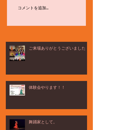
お茶タイムの話題
コメントを追加…
は・・・☆
ご来場ありがとうございました！
体験会やります！！
舞踊家として。