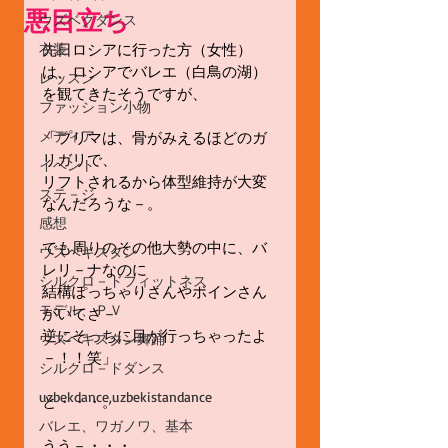
悪目立ち
ウズベクダンス
衣装
先日ロシアに行った方（女性）
は、ロシアでバレエ（白鳥の湖）
レッスン
を観てきたそうですが、
ファッション小物
メディア
「プリマは、骨がみえるほどのガ
リガリで、
イベント
リフトされるから体型維持が大変
ステ－ジ
なんだろうな－。
感想
でも周りのその他大勢の中に、バ
ウズベキスタン
レリ－ナなのに
シルクロ－ドフィットネス
結構ぽっちゃりさんやボインさん
モデル、ＰＶ
がいてさ－
逆にそっちに目が行っちゃったよ
ウズベキスタン舞踊
－！！笑」
シルクロ－ドダンス
uzbekdance,uzbekistandance
と・・・。
バレエ、ワガノワ、基本
うう－・・・