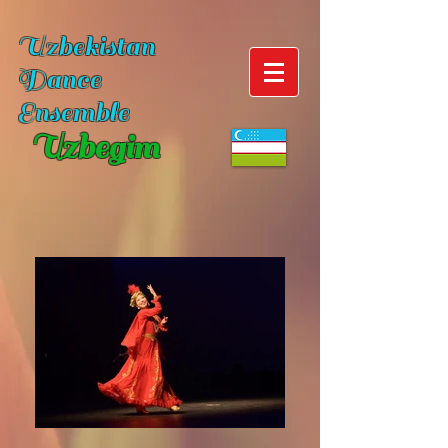
Uzbekistan
Dance
Ensemble
Uzbegim