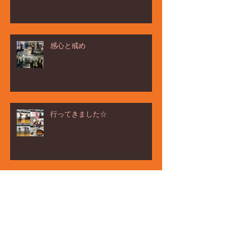
感心と戒め
行ってきました☆
ёлка ヨ－ルカ祭☆