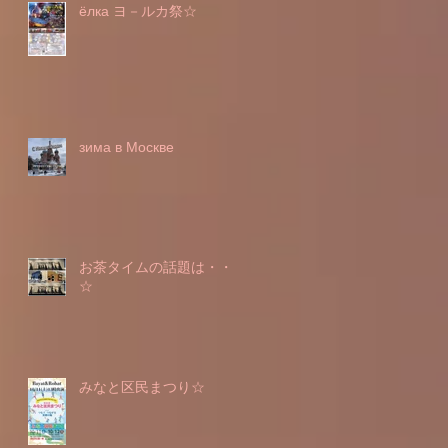
ёлка ヨ－ルカ祭☆
зима в Москве
お茶タイムの話題は・・・
☆
みなと区民まつり☆