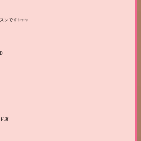
スンです✨✨✨
)
ド店