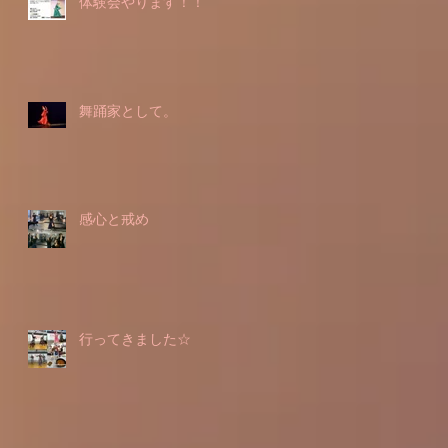
体験会やります！！
舞踊家として。
感心と戒め
行ってきました☆