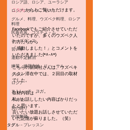
ロシア語、ロシア、ユーラシア
こちら
からもご覧いただけます。
ロシアンダンス、モスト
グルメ、料理、ウズベク料理、ロシア
料理
Facebookでもご紹介させていただ
民族衣装、コスチュ－ム
いたのですが、多くのウズベク人
キッズダンス
の方たちから
「感動しました！」とコメントを
習い事
いただきました(*^-^*)
運動不足解消
練習、練習方法、リハ－サル
こちらの新聞社さんは、ウズベキ
スタン滞在中では、２回目の取材
グルメ
でした。
ロシア
ストレッチ、ヨガ
取材内容は・・・
私がお話ししたい内容ばかりだっ
バレエ
たと思います。
男の踊り
言いたい放題お話しさせていただ
中国舞踊
いた記憶が蘇りました。（笑）
タグ：
グル－プレッスン