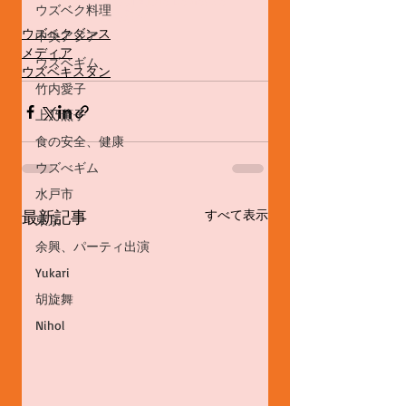
ウズベキスタンの新聞
Oila Davrasida
ウズベク料理
ウズベクダンスの取材
ウズベクダンス
中央アジア
メディア
ウズベギム
ウズベキスタン
竹内愛子
上乃薫子
食の安全、健康
ウズべギム
水戸市
最新記事
すべて表示
東京
余興、パーティ出演
Yukari
胡旋舞
Nihol