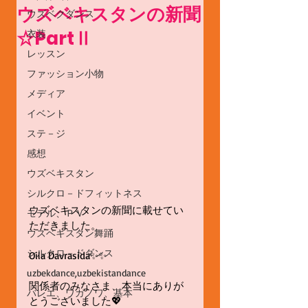
ウズベキスタンの新聞
ウズベクダンス
☆PartⅡ
衣装
レッスン
ファッション小物
メディア
イベント
ステ－ジ
感想
ウズベキスタン
シルクロ－ドフィットネス
ウズベキスタンの新聞に載せてい
モデル、ＰＶ
ただきました。
ウズベキスタン舞踊
シルクロ－ドダンス
Oila Davrasida✨✨
uzbekdance,uzbekistandance
関係者のみなさま、本当にありが
バレエ、ワガノワ、基本
とうございました💖