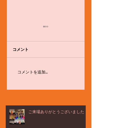
コメント
ёлка ヨ－ルカ祭☆
体験会やります！！
コメントを追加…
ご来場ありがとうございました！