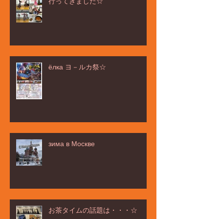
行ってきました☆
ёлка ヨ－ルカ祭☆
зима в Москве
お茶タイムの話題は・・・☆