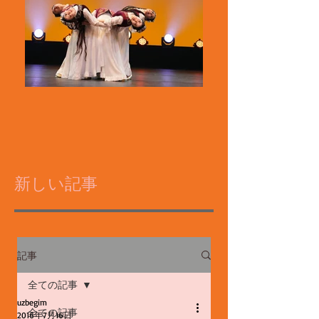
新しい記事
記事
全ての記事
uzbegim
全ての記事
2016年7月16日