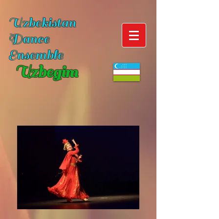
Uzbekistan
Dance
Ensemble
Uzbegim