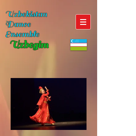
Uzbekistan
Dance
Ensemble
Uzbegim