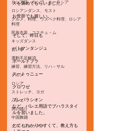
ロシア語、ロシア、ユーラシア
スを褒めてもらいました。
ロシアンダンス、モスト
お世辞でも嬉しい。
グルメ、料理、ウズベク料理、ロシア
料理
民族衣装、コスチュ－ム
そして、昨日も
キッズダンス
バトマンタンジュ
習い事
運動不足解消
ポールドブラ
練習、練習方法、リハ－サル
スートゥニュー
グルメ
ロシア
クロワゼ
ストレッチ、ヨガ
プレパラシオン
バレエ
など、バレエ用語でブハラスタイ
男の踊り
ルを習いました。
中国舞踊
とてもわかりやすくて、教え方も
グル－プレッスン