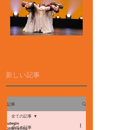
新しい記事
記事
全ての記事
uzbegim
全ての記事
2016年6月1日