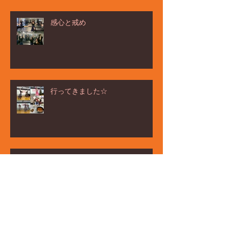
感心と戒め
行ってきました☆
ёлка ヨ－ルカ祭☆