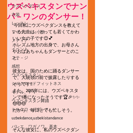
ウズベキスタンでナン
ウズベクダンス
バ－ワンのダンサー！
衣装
レッスン
 今回私にウズベクダンスを教えて
いる先生は、とっても若くてかわ
ファッション小物
いい女の子です😊💕
メディア
ホレズム地方の出身で、お母さん
イベント
やおばあちゃんもダンサーとのこ
ステ－ジ
と。
感想
彼女は、国のために踊るダンサー
ウズベキスタン
で、大統領の前で披露したりする
シルクロ－ドフィットネス
そうです‼️
また、2015年には、ウズベキスタ
モデル、ＰＶ
ンで1番になったそうです🏆🎉✨✨
ウズベキスタン舞踊
😍😍😍
シルクロ－ドダンス
だから、毎日とても忙しそう。
uzbekdance,uzbekistandance
バレエ、ワガノワ、基本
そんな彼女に、私のウズベクダン