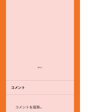
コメント
感心と戒め
体験会やります！！
コメントを追加…