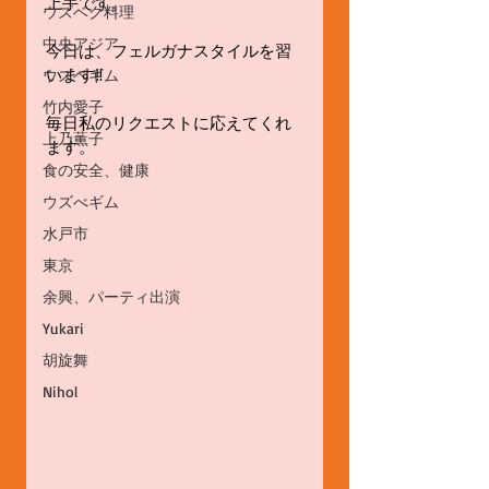
上手です。
ウズベク料理
中央アジア
今日は、フェルガナスタイルを習
います‼️
ウズベギム
竹内愛子
毎日私のリクエストに応えてくれ
上乃薫子
ます。
食の安全、健康
ウズべギム
水戸市
東京
余興、パーティ出演
Yukari
胡旋舞
Nihol