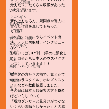
ウズベク料理
覚えたり、たくさん収穫があった
中央アジア
かなと思います。 
ウズベギム
新作はもちろん、疑問点や過去に
竹内愛子
習った作品を直してもらった
上乃薫子
り・・・ 
その他、ショ－やらイベント出
食の安全、健康
演、テレビ局取材、インタビュ－
ウズべギム
など・・・ 
水戸市
お腹いっぱい( *´艸｀)早めに消化し
て、自分たち日本人のウズベクダ
東京
ンスにしていきます！！ 
余興、パーティ出演
Yukari
観光客の方たちの前で、覚えたて
のブハラスタイル、ホレズムスタ
胡旋舞
イルなどを数曲披露しました。 
Nihol
その日は日本人観光客の方も10名
ほどいらしていて 
「現地ダンサ－と見分けがつかな
いくらい素晴らしかった」との感