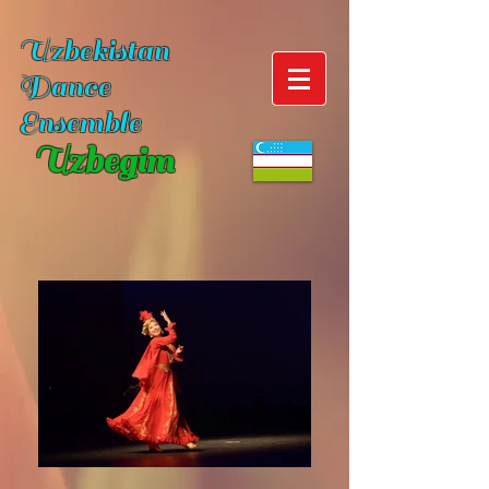
Uzbekistan
Dance
Ensemble
Uzbegim