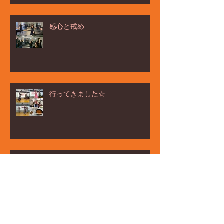
感心と戒め
行ってきました☆
ёлка ヨ－ルカ祭☆