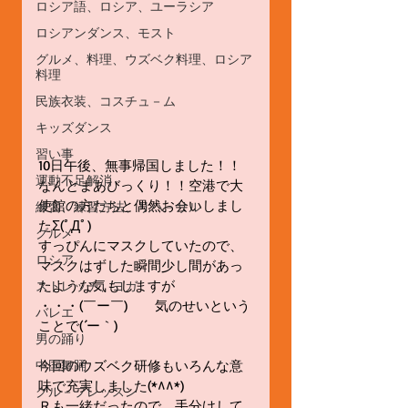
ロシア語、ロシア、ユーラシア
ロシアンダンス、モスト
グルメ、料理、ウズベク料理、ロシア
料理
民族衣装、コスチュ－ム
キッズダンス
習い事
10日午後、無事帰国しました！！ 
運動不足解消
なんとまあびっくり！！空港で大
使館の方たちと偶然お会いしまし
練習、練習方法、リハ－サル
たΣ(ﾟДﾟ) 
グルメ
すっぴんにマスクしていたので、
ロシア
マスクはずした瞬間少し間があっ
たような気もしますが 
ストレッチ、ヨガ
・・・(￣ー￣)　　気のせいという
バレエ
ことで(´ー｀) 
男の踊り
今回のウズベク研修もいろんな意
中国舞踊
味で充実しました(*^^*) 
グル－プレッスン
Ｒも一緒だったので、手分けして