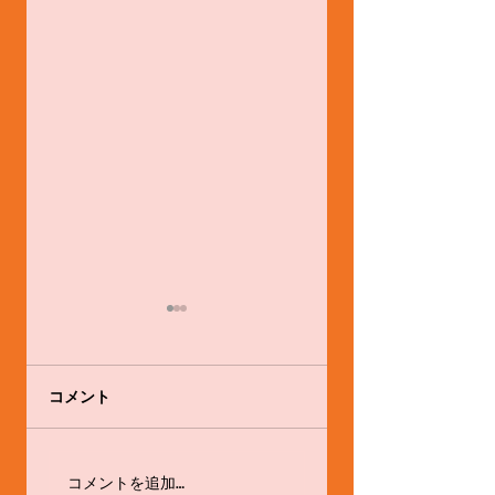
コメント
舞踊家として。
体験会やります！！
コメントを追加…