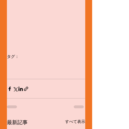
タグ：
ウズベクダンス
踊る思い
行ってきました
シルクロードダンス
日本人ダンサーがウズベキスタンで踊る
ウズベクダンスのターンテクニック
最新記事
すべて表示