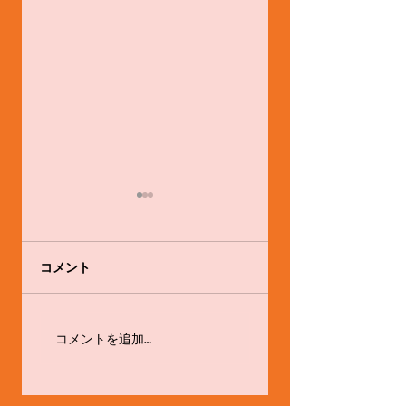
コメント
舞踊家として。
体験会やります！！
コメントを追加…