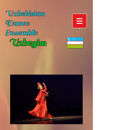
Uzbekistan
Dance
Ensemble
Uzbegim