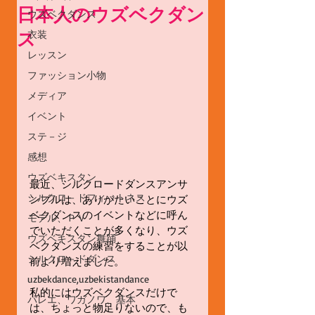
日本人のウズベクダン
ウズベクダンス
ス
衣装
レッスン
ファッション小物
メディア
イベント
ステ－ジ
感想
ウズベキスタン
最近、シルクロードダンスアンサ
シルクロ－ドフィットネス
ンブルは、ありがたいことにウズ
ベクダンスのイベントなどに呼ん
モデル、ＰＶ
でいただくことが多くなり、ウズ
ウズベキスタン舞踊
ベクダンスの練習をすることが以
シルクロ－ドダンス
前より増えました。 
uzbekdance,uzbekistandance
私的にはウズベクダンスだけで
バレエ、ワガノワ、基本
は、ちょっと物足りないので、も