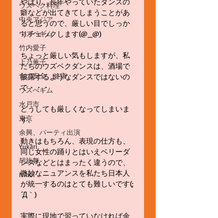
やはり、長年やっていたダンスの
ウズベク料理
癖などが出てきてしまうことがあ
中央アジア
ると思うので、厳しい目でしっか
りチェックします(@_@) 
ウズベギム
竹内愛子
ちょっと厳しい気もしますが、私
上乃薫子
たちのウズベクダンスは、酒場で
食の安全、健康
披露するようなダンスではないの
で・・・ 
ウズべギム
水戸市
どうしても厳しくなってしまいま
東京
す。 
余興、パーティ出演
動きはもちろん、表現の仕方も、
Yukari
同じ女性の踊りとはいえベリーダ
胡旋舞
ンスなどとはまったく違うので、
微妙なニュアンスを私たち日本人
Nihol
が統一するのはとても難しいです(;
´Д｀) 
実際に現地で習っていなければ余