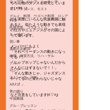
ロシア語、ロシア、ユーラシア
ちろん他のダンスも研究していま
す( *´艸｀) 
ロシアンダンス、モスト
グルメ、料理、ウズベク料理、ロシア
でも実際にいろんな民族舞踊に触
料理
れると、似たような動きでも表現
民族衣装、コスチュ－ム
の仕方やニュアンスがその国によ
キッズダンス
って違います。 
習い事
メンバーにもよく 
運動不足解消
「それベリーダンスの動きになっ
練習、練習方法、リハ－サル
てる！」 
「ヒップホップじゃないんだから
グルメ
そんなにはずまないで！！」 
ロシア
「そんな動きじゃ、ジャズダンス
ストレッチ、ヨガ
やってるのと変わらないじゃな
い！！」   
バレエ
男の踊り
など注意をしています(^▽^;) 
中国舞踊
グル－プレッスン