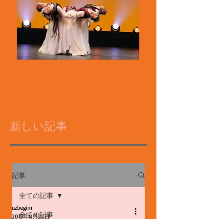
新しい記事
記事
全ての記事
uzbegim
全ての記事
2015年8月22日