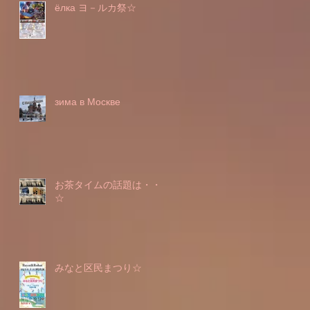
ёлка ヨ－ルカ祭☆
зима в Москве
お茶タイムの話題は・・・
☆
みなと区民まつり☆