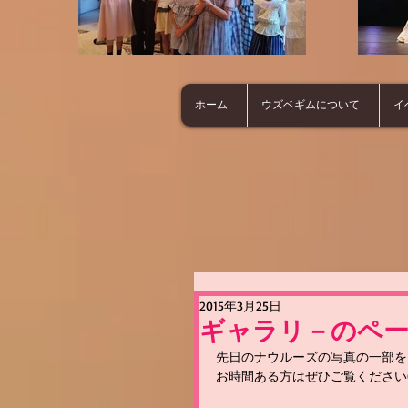
ホーム
ウズベギムについて
イ
2015年3月25日
ギャラリ－のペ
先日のナウルーズの写真の一部を
お時間ある方はぜひご覧ください(*^