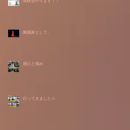
体験会やります！！
舞踊家として。
感心と戒め
行ってきました☆