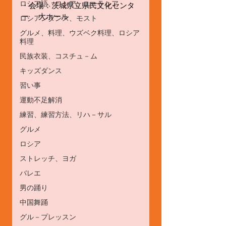
ロシア語、ロシア、ユーラシア
・会場：茨城県立県民文化センタ
ー　 大ホール 
ロシアンダンス、モスト
グルメ、料理、ウズベク料理、ロシア
料理
民族衣装、コスチュ－ム
キッズダンス
習い事
運動不足解消
練習、練習方法、リハ－サル
グルメ
ロシア
ストレッチ、ヨガ
バレエ
男の踊り
中国舞踊
グル－プレッスン