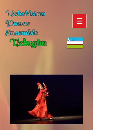
Uzbekistan
Dance
Ensemble
Uzbegim