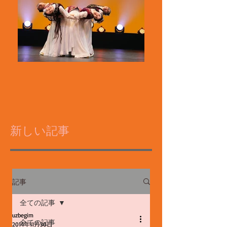
新しい記事
記事
全ての記事
uzbegim
全ての記事
2014年11月30日