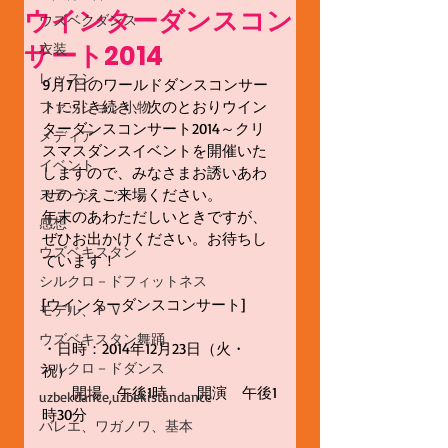
ウインターダンスコン
ウズベクダンス
サート2014
衣装
レッスン
9月7日のワールドダンスコンサー
トに引き続き、次のとおりウイン
ファッション小物
ターダンスコンサート2014～クリ
メディア
スマスダンスイベントを開催いた
イベント
しますので、みなさまお誘いあわ
ステ－ジ
せのうえご来場ください。 
年末のあわただしいときですが、
感想
ぜひお出かけください。お待ちし
ウズベキスタン
ています！ 
シルクロ－ドフィットネス
[ウインターダンスコンサート] 
モデル、ＰＶ
ウズベキスタン舞踊
・日時：2014年12月23日（火・
シルクロ－ドダンス
祝） 
　　開場　午後1時　　開演　午後1
uzbekdance,uzbekistandance
時30分　 
バレエ、ワガノワ、基本