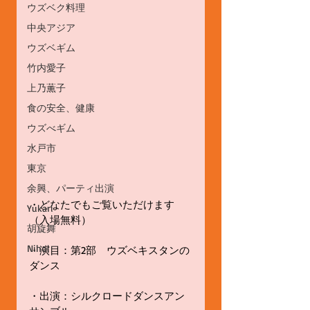
ウズベク料理
中央アジア
ウズベギム
竹内愛子
上乃薫子
食の安全、健康
ウズべギム
水戸市
東京
余興、パーティ出演
・どなたでもご覧いただけます
Yukari
（入場無料） 
胡旋舞
Nihol
・演目：第2部　ウズベキスタンの
ダンス 
・出演：シルクロードダンスアン