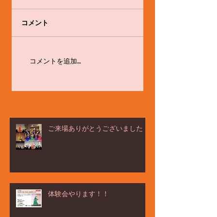
コメント
舞踊家として。
体験会やります！！
コメントを追加…
ご来場ありがとうございました！
体験会やります！！