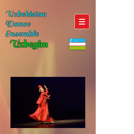
Uzbekistan
Dance
Ensemble
Uzbegim