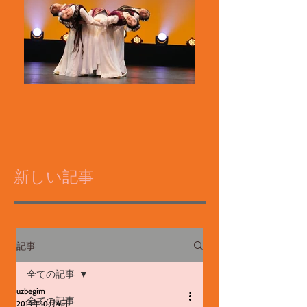
新しい記事
記事
全ての記事
uzbegim
全ての記事
2014年10月4日