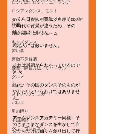
ロシア語、ロシア、ユーラシア
ロシアンダンス、モスト
いくら日本人が真似ても、その国
グルメ、料理、ウズベク料理、ロシア
料理
の時代や背景が違うため、その
味？は出せません。
民族衣装、コスチュ－ム
キッズダンス
現地人には敵いません。
習い事
運動不足解消
それは最初からわかっているので
練習、練習方法、リハ－サル
(^-^;
グルメ
私は、その国のダンスそのものが
ロシア
やりたいというわけではありませ
ストレッチ、ヨガ
ん。
バレエ
男の踊り
アーツダンスアカデミー同様、そ
中国舞踊
のさまざまなダンスを生かして自
グル－プレッスン
分たちだけの踊りを創り出して行