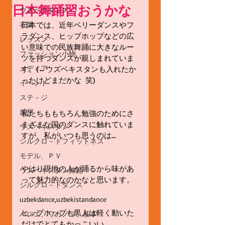
日本舞踊習おうかな
ウズベクダンス
衣装
日本では、近年ベリーダンスやフ
ラダンス、ヒップホップなどの広
レッスン
い意味での民族舞踊に大きなルー
ファッション小物
ツを持つダンスが親しまれていま
メディア
す。(←ウズベキスタンも入れたか
ったけどまだかな  笑)
イベント
ステ－ジ
感想
私たちももちろん勉強のためにさ
まざまな国のダンスに触れていま
ウズベキスタン
すが、私がいつも思うのは…
シルクロ－ドフィットネス
モデル、ＰＶ
やはり現地の人が踊るから味があ
ウズベキスタン舞踊
って魅力的なのかなと思います。
シルクロ－ドダンス
uzbekdance,uzbekistandance
ヒップホップも黒人は軽く動いた
バレエ、ワガノワ、基本
だけでとてもかっこいい。