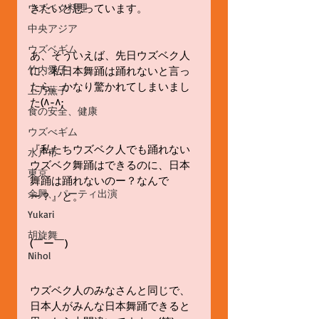
ウズベク料理
きたいと思っています。
中央アジア
ウズベギム
あ、そういえば、先日ウズベク人
竹内愛子
に、私日本舞踊は踊れないと言っ
たら、かなり驚かれてしまいまし
上乃薫子
た(^-^;
食の安全、健康
ウズべギム
『私たちウズベク人でも踊れない
水戸市
ウズベク舞踊はできるのに、日本
東京
舞踊は踊れないのー？なんで
余興、パーティ出演
ー？』と。
Yukari
胡旋舞
(￣ー￣)
Nihol
ウズベク人のみなさんと同じで、
日本人がみんな日本舞踊できると