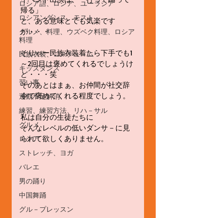
ロシア語、ロシア、ユーラシア
帰る」
ロシアンダンス、モスト
と、ある意味とても気楽です
が・・・
グルメ、料理、ウズベク料理、ロシア
料理
そりゃー民族衣装着たら下手でも1
民族衣装、コスチュ－ム
～2回目は褒めてくれるでしょうけ
キッズダンス
ど・・・笑
習い事
そのあとはまぁ、お仲間が社交辞
令で褒めてくれる程度でしょう。
運動不足解消
練習、練習方法、リハ－サル
私は自分の生徒たちに
グルメ
そんなレベルの低いダンサ－に見
られて欲しくありません。
ロシア
ストレッチ、ヨガ
バレエ
男の踊り
中国舞踊
グル－プレッスン