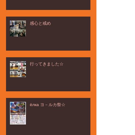
感心と戒め
行ってきました☆
ёлка ヨ－ルカ祭☆