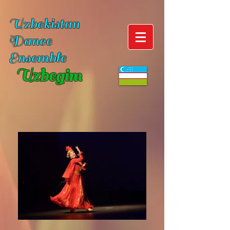
Uzbekistan
Dance
Ensemble
Uzbegim