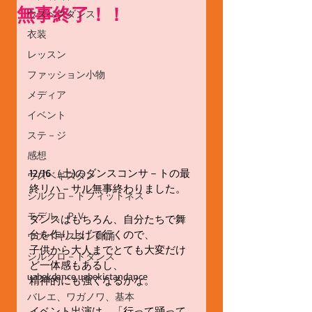
無事終了！！
ウズベクダンス
衣装
レッスン
ファッション小物
メディア
イベント
ステ－ジ
感想
12/16（土)のダンスコンサ－トの最
ウズベキスタン
終リハ－サル無事終わりました。
シルクロ－ドフィットネス
モデル、ＰＶ
ダンスはもちろん、自分たちで舞
台を作り上げて行くので、
ウズベキスタン舞踊
子供から大人までとても大変だけ
シルクロ－ドダンス
ど一体感もあるし、
uzbekdance,uzbekistandance
精神的にも強くなるかな。
バレエ、ワガノワ、基本
イベント出演は、「行って踊って