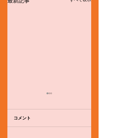
最新記事
コメント
舞踊家として。
体験会やります！！