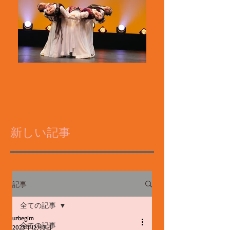
新しい記事
記事
全ての記事
uzbegim
全ての記事
2023年12月3日