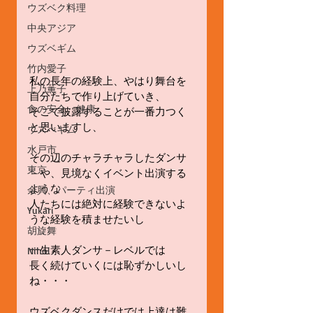
ウズベク料理
中央アジア
ウズベギム
竹内愛子
私の長年の経験上、やはり舞台を
上乃薫子
自分たちで作り上げていき、
食の安全、健康
そこで披露することが一番力つく
と思いますし、
ウズべギム
水戸市
その辺のチャラチャラしたダンサ
東京
－や、見境なくイベント出演する
ような
余興、パーティ出演
人たちには絶対に経験できないよ
Yukari
うな経験を積ませたいし
胡旋舞
一生素人ダンサ－レベルでは
Nihol
長く続けていくには恥ずかしいし
ね・・・
ウズベクダンスだけでは上達は難