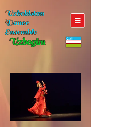
Uzbekistan
Dance
Ensemble
Uzbegim