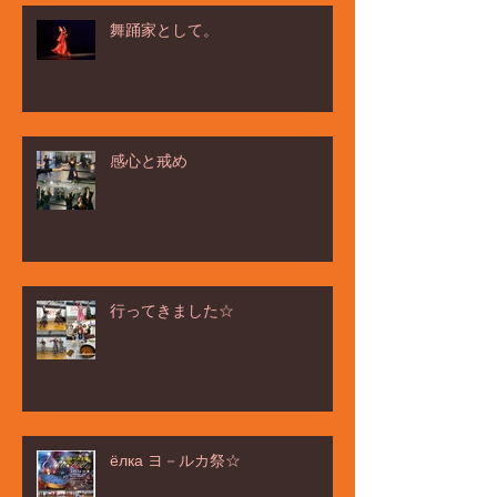
舞踊家として。
感心と戒め
行ってきました☆
ёлка ヨ－ルカ祭☆