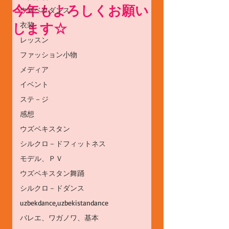
今年もよろしくお願い
ウズベクダンス
します☆
衣装
レッスン
ファッション小物
メディア
イベント
ステ－ジ
感想
ウズベキスタン
シルクロ－ドフィットネス
モデル、ＰＶ
ウズベキスタン舞踊
シルクロ－ドダンス
uzbekdance,uzbekistandance
バレエ、ワガノワ、基本