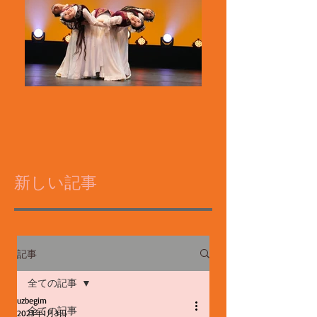
新しい記事
記事
全ての記事
uzbegim
全ての記事
2023年1月3日