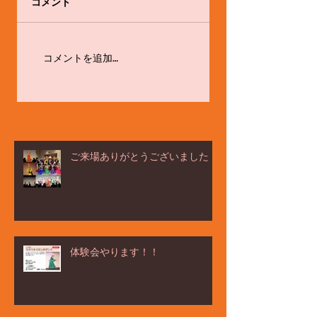
コメント
ёлка ヨ－ルカ祭☆
体験会やります！！
コメントを追加…
ご来場ありがとうございました！
体験会やります！！