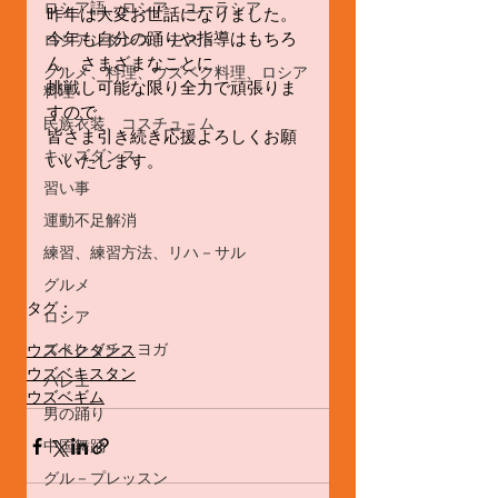
ロシア語、ロシア、ユーラシア
昨年は大変お世話になりました。
今年も自分の踊りや指導はもちろ
ロシアンダンス、モスト
ん、さまざまなことに
グルメ、料理、ウズベク料理、ロシア
挑戦し可能な限り全力で頑張りま
料理
すので、
民族衣装、コスチュ－ム
皆さま引き続き応援よろしくお願
キッズダンス
いいたします。
習い事
運動不足解消
練習、練習方法、リハ－サル
グルメ
タグ：
ロシア
ウズベキスタン
民族舞踊
uzbek dance
ストレッチ、ヨガ
ウズベクダンス
ウズベキスタン
バレエ
ウズベギム
男の踊り
中国舞踊
グル－プレッスン