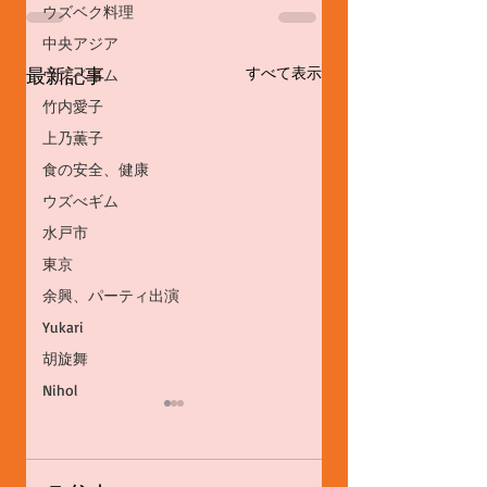
ウズベク料理
中央アジア
最新記事
すべて表示
ウズベギム
竹内愛子
上乃薫子
食の安全、健康
ウズべギム
水戸市
東京
余興、パーティ出演
Yukari
胡旋舞
Nihol