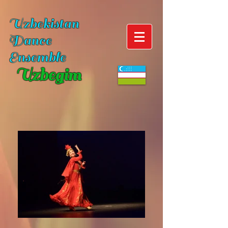
Uzbekistan
Dance
Ensemble
Uzbegim