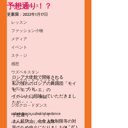
予想通り！？
ウズベクダンス
衣装
更新日：
2022年1月17日
レッスン
ファッション小物
メディア
イベント
ステ－ジ
感想
ウズベキスタン
ロシア大使館で開催される
シルクロ－ドフィットネス
私の憧れのロシアの舞踊団「モイ
モデル、ＰＶ
セ－エフバレエ」の
イベントに招待していただきまし
ウズベキスタン舞踊
たが・・・
シルクロ－ドダンス
uzbekdance,uzbekistandance
予想通り・・・！？
まん延防止、会食人数制限等の対
バレエ、ワガノワ、基本
策のため中止になりました(# ﾟДﾟ)