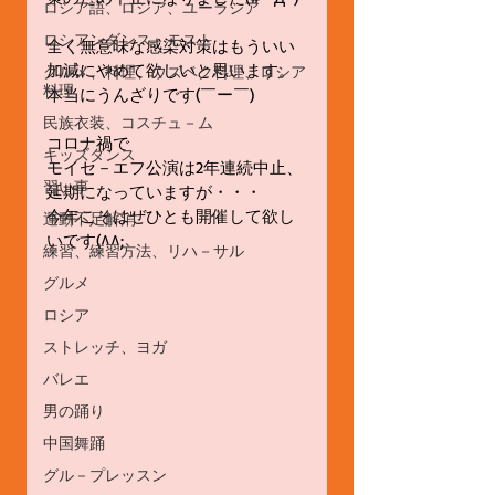
ロシア語、ロシア、ユーラシア
ロシアンダンス、モスト
全く無意味な感染対策はもういい
加減にやめて欲しいと思います。
グルメ、料理、ウズベク料理、ロシア
料理
本当にうんざりです(￣ー￣)
民族衣装、コスチュ－ム
コロナ禍で
キッズダンス
モイセ－エフ公演は2年連続中止、
習い事
延期になっていますが・・・
今年こそはぜひとも開催して欲し
運動不足解消
いです(^^;
練習、練習方法、リハ－サル
グルメ
ロシア
ストレッチ、ヨガ
バレエ
男の踊り
中国舞踊
グル－プレッスン