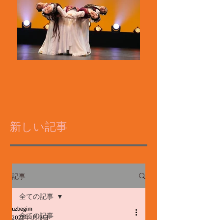
新しい記事
記事
全ての記事
uzbegim
全ての記事
2022年1月13日