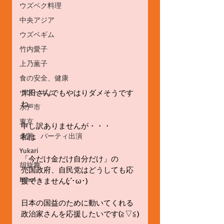
ウズベク料理
中央アジア
ウズベギム
竹内愛子
上乃薫子
食の安全、健康
岸田さんでもやはりダメそうです
ウズべギム
ね。
水戸市
東京
申し訳ありませんが・・・
余興、パーティ出演
私は
Yukari
「今だけ金だけ自分だけ」の
胡旋舞
売国政府、自民党はどうしても応
Nihol
援できません(;´･ω･)
日本の国益のために動いてくれる
政治家さんを応援したいです(≧▽≦)