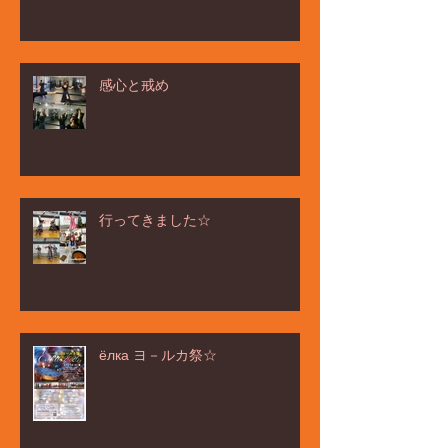
感心と戒め
行ってきました☆
ёлка ヨ－ルカ祭☆