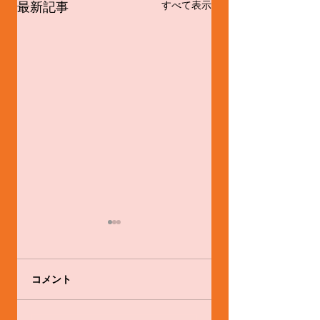
最新記事
すべて表示
コメント
感心と戒め
体験会やります！！