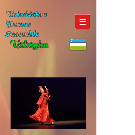
Uzbekistan
Dance
Ensemble
Uzbegim