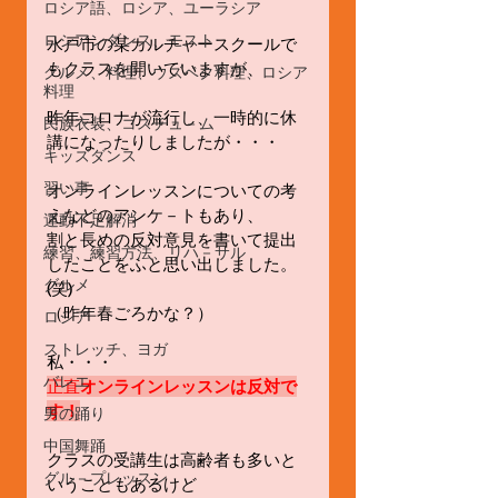
ロシア語、ロシア、ユーラシア
ロシアンダンス、モスト
水戸市の某カルチャースクールで
もクラスを開いていますが、
グルメ、料理、ウズベク料理、ロシア
料理
昨年コロナが流行し、一時的に休
民族衣装、コスチュ－ム
講になったりしましたが・・・
キッズダンス
習い事
オンラインレッスンについての考
えなどのアンケ－トもあり、
運動不足解消
割と長めの反対意見を書いて提出
練習、練習方法、リハ－サル
したことをふと思い出しました。
グルメ
(笑)
（昨年春ごろかな？）
ロシア
ストレッチ、ヨガ
私・・・
バレエ
正直
オンラインレッスンは反対で
す！
男の踊り
中国舞踊
クラスの受講生は高齢者も多いと
グル－プレッスン
いうこともあるけど