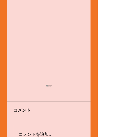
コメント
感心と戒め
お茶タイムの話題
コメントを追加…
は・・・☆