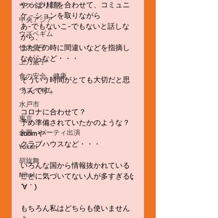
やっぱり顔を合わせて、コミュニ
ウズベク料理
ケ－ションを取りながら
中央アジア
あ-でもないこ-でもないと話しな
ウズベギム
がら、
またその時に間違いなどを指摘し
竹内愛子
ながらなど・・・
上乃薫子
食の安全、健康
そういう時間がとても大切だと思
ウズべギム
うんです。
水戸市
コロナに合わせて？
東京
予め準備されていたかのような？
余興、パーティ出演
zoomや
クラブハウスなど・・・
Yukari
胡旋舞
いろんな国から情報抜かれている
Nihol
ことに気づいてない人が多すぎる(;
´∀｀)
もちろん私はどちらも使いません