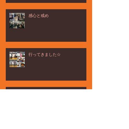
感心と戒め
行ってきました☆
ёлка ヨ－ルカ祭☆