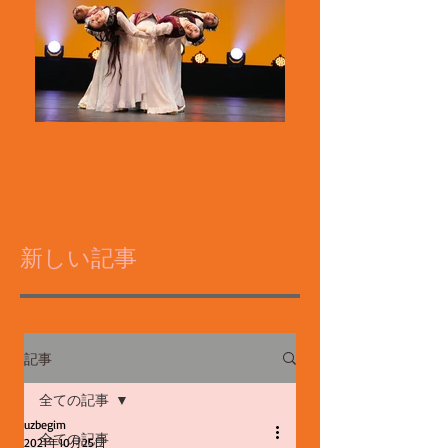
新しい記事
記事
全ての記事
uzbegim
全ての記事
2021年10月25日