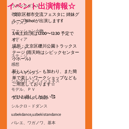
イベント出演情報☆
ウズベクダンス
衣装
 文京区都市交流フェスタに 姉妹グ
ループNiholが出演します💃
レッスン
ファッション小物
3/8(土)出演は12:00〜12:30 予定で
メディア
す。
場所：文京区礫川公園トラックス
イベント
テージ (雨天時はシビックセンター
ステ－ジ
小ホール) 
感想
新しいメンバ－も加わり、また簡
ウズベキスタン
単で楽しいワークショップなども
シルクロ－ドフィットネス
ご用意しております☆
モデル、ＰＶ
ぜひお越しください🥰
ウズベキスタン舞踊
シルクロ－ドダンス
uzbekdance,uzbekistandance
バレエ、ワガノワ、基本