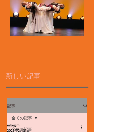
新しい記事
記事
全ての記事
uzbegim
全ての記事
2025年2月21日