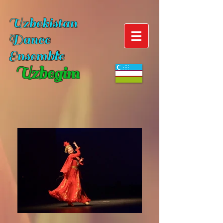
Uzbekistan
Dance
Ensemble
Uzbegim