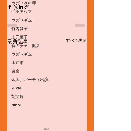
ウズベク料理
中央アジア
ウズベギム
竹内愛子
上乃薫子
最新記事
すべて表示
食の安全、健康
ウズべギム
水戸市
東京
余興、パーティ出演
Yukari
胡旋舞
Nihol