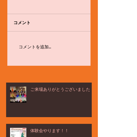
コメント
ёлка ヨ－ルカ祭☆
体験会やります！！
コメントを追加…
ご来場ありがとうございました！
体験会やります！！