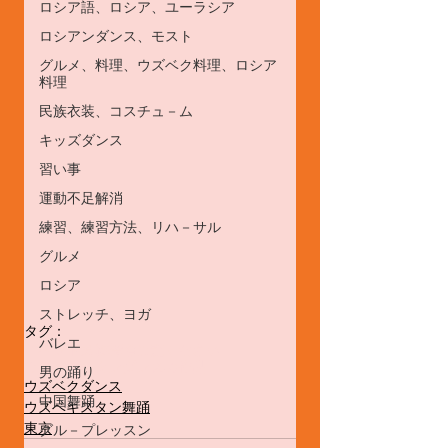
ロシア語、ロシア、ユーラシア
ロシアンダンス、モスト
グルメ、料理、ウズベク料理、ロシア
料理
民族衣装、コスチュ－ム
キッズダンス
習い事
運動不足解消
練習、練習方法、リハ－サル
グルメ
ロシア
ストレッチ、ヨガ
タグ：
バレエ
イベント
民族舞踊
ご覧ください
ウズベキスタンダンスの作品
男の踊り
ウズベクダンス
中国舞踊
ウズベキスタン舞踊
東京
グル－プレッスン