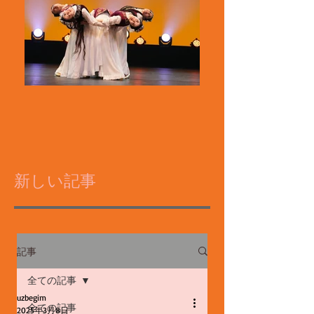
新しい記事
記事
全ての記事
uzbegim
全ての記事
2025年3月8日