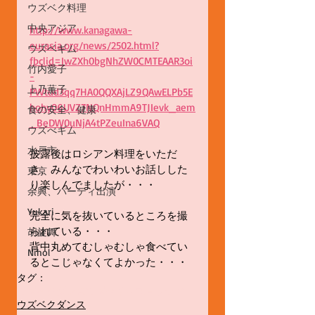
ウズベク料理
中央アジア
http://www.kanagawa-
eurasia.org/news/2502.html?
ウズベギム
fbclid=IwZXh0bgNhZW0CMTEAAR3oi
竹内愛子
-
上乃薫子
PWtud3qq7HA0QQXAjLZ9QAwELPb5E
hohy06UVZ7NQnHmmA9TJIevk_aem
食の安全、健康
_BeDW0uNjA4tPZeuIna6VAQ
ウズべギム
水戸市
披露後はロシアン料理をいただ
き、みんなでわいわいお話しした
東京
り楽しんでましたが・・・
余興、パーティ出演
Yukari
完全に気を抜いているところを撮
られている・・・
胡旋舞
背中丸めてむしゃむしゃ食べてい
Nihol
るとこじゃなくてよかった・・・
タグ：
ウズベクダンス
ウズべギム
ユ－ラシア
ウズベクダンス