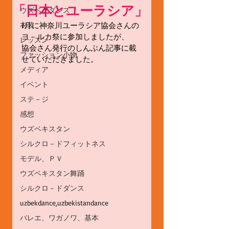
「日本とユーラシア」
ウズベクダンス
衣装
1月に神奈川ユーラシア協会さんの
ヨ－ルカ祭に参加しましたが、
レッスン
協会さん発行のしんぶん記事に載
ファッション小物
せていただきました。
メディア
イベント
ステ－ジ
感想
ウズベキスタン
シルクロ－ドフィットネス
モデル、ＰＶ
ウズベキスタン舞踊
シルクロ－ドダンス
uzbekdance,uzbekistandance
バレエ、ワガノワ、基本