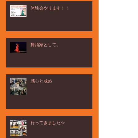
体験会やります！！
舞踊家として。
感心と戒め
行ってきました☆