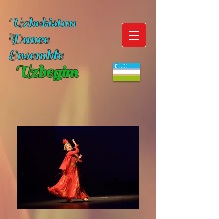
Uzbekistan
Dance
Ensemble
Uzbegim