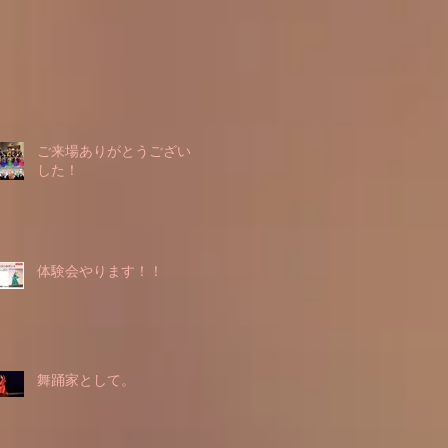
ご来場ありがとうございま
した！
体験会やります！！
舞踊家として。