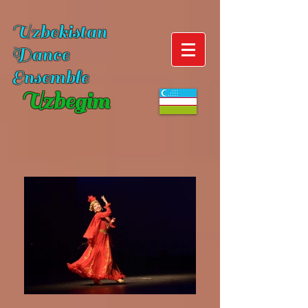
Uzbekistan
Dance
Ensemble
Uzbegim