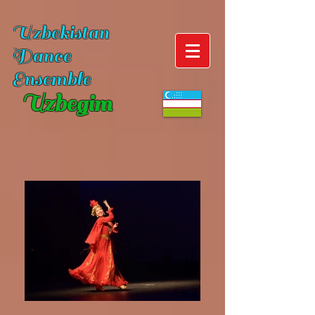
Uzbekistan
Dance
Ensemble
Uzbegim